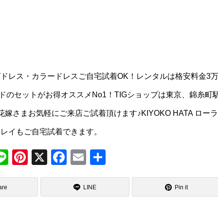
ドレス・カラードレスご自宅試着OK！レンタルは格安料金3
のセットがお得オススメNo1！TIGショップは東京、錦糸町
さまお気軽にご来店ご試着頂けます♪KIYOKO HATA ローラ
ュレイもご自宅試着できます。
M
Li
Pi
X
F
E
共
e
n
nt
a
m
有
s
e
er
c
ail
are
LINE
Pin it
a
e
e