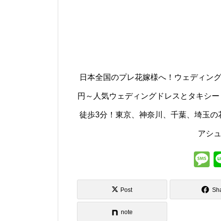
日本全国のプレ花嫁様へ！ウェディング
円～人気ウェディングドレスとタキシード
徒歩3分！東京、神奈川、千葉、埼玉の花嫁
アシ
s
Post
Sh
note