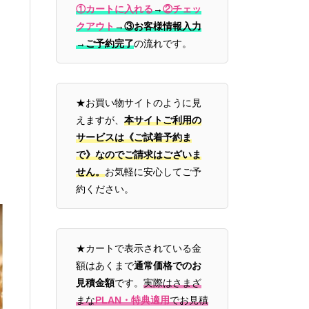
①カートに入れる
→
②チェッ
クアウト
→
③お客様情報入力
→ご予約完了
の流れです。
★お買い物サイトのように見
えますが、
本サイトご利用の
サービスは《ご試着予約ま
で》なのでご請求はございま
せん。
お気軽に安心してご予
約ください。
★カートで表示されている金
額はあくまで
通常価格でのお
見積金額
です。
実際はさまざ
まな
PLAN・特典適用
でお見積