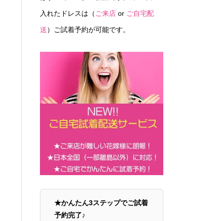
入れたドレスは（
ご来店
or
ご自宅配
送
）ご試着予約が可能です。
★かんたん3ステップでご試着
予約完了♪