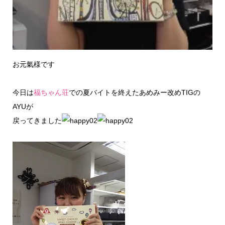
お元氣様です
今日は
福ちゃん荘
での夏バイトを終えたあめみー改めTIGの
AYUが
戻ってきました