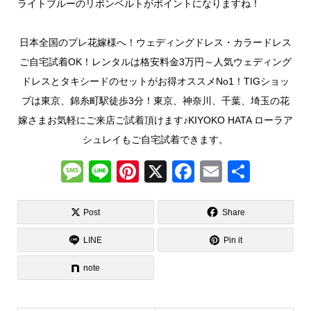
ライトブルーのリボンベルトがポイントになりますね！
日本全国のプレ花嫁様へ！ウェディングドレス・カラードレス
ご自宅試着OK！レンタルは格安料金3万円～人気ウェディング
ドレスとタキシードのセットがお得オススメNo1！TIGショッ
プは東京、錦糸町駅徒歩3分！東京、神奈川、千葉、埼玉の花
嫁さまお気軽にご来店ご試着頂けます♪KIYOKO HATA ローラア
シュレイもご自宅試着できます。
M
Li
Pi
X
F
E
共
e
n
nt
a
m
有
ss
e
er
c
ail
Post
Share
a
e
e
LINE
Pin it
g
st
b
note
e
o
o