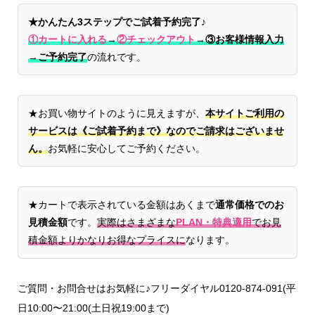
★かんたん3ステップでご試着予約完了♪
①カートに入れる
→
②チェックアウト
→
③お客様情報入力
→ご予約完了
の流れです。
★お買い物サイトのように見えますが、
本サイトご利用の
サービスは《ご試着予約まで》なのでご請求はございませ
ん。
お気軽に安心してご予約ください。
★カートで表示されている金額はあくまで
通常価格でのお
見積金額
です。
実際はさまざまな
PLAN・特典適用
でお見
積金額よりかなりお得なプライスに
なります。
ご質問・お問合せはお気軽に♪フリーダイヤル0120-874-091(平
日10:00〜21:00(土日祝19:00まで)