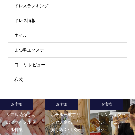
ドレスランキング
ドレス情報
ネイル
まつ毛エクステ
口コミ レビュー
和装
お客様
お客様
お客様
リアル花嫁さん
ホテル日航プリ
オレンジｘブラ
のブライダルネ
ンセス京都・前
ウン ウェディ
イル特集
撮りWD・TX美...
ング