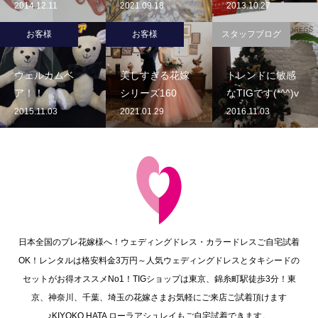
2014.12.11
2021.09.18
2013.10.27
お客様
お客様
スタッフブログ
ウェルカムベ
美しすぎる花嫁
トレンドに敏感
ア！！
シリーズ160
なTIGです(*^^)v
2015.11.03
2021.01.29
2016.11.03
日本全国のプレ花嫁様へ！ウェディングドレス・カラードレスご自宅試着
OK！レンタルは格安料金3万円～人気ウェディングドレスとタキシードの
セットがお得オススメNo1！TIGショップは東京、錦糸町駅徒歩3分！東
京、神奈川、千葉、埼玉の花嫁さまお気軽にご来店ご試着頂けます
♪KIYOKO HATA ローラアシュレイもご自宅試着できます。