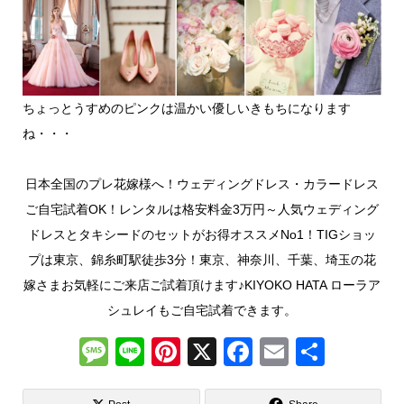
ちょっとうすめのピンクは温かい優しいきもちになります
ね・・・
日本全国のプレ花嫁様へ！ウェディングドレス・カラードレス
ご自宅試着OK！レンタルは格安料金3万円～人気ウェディング
ドレスとタキシードのセットがお得オススメNo1！TIGショッ
プは東京、錦糸町駅徒歩3分！東京、神奈川、千葉、埼玉の花
嫁さまお気軽にご来店ご試着頂けます♪KIYOKO HATA ローラア
シュレイもご自宅試着できます。
M
Li
Pi
X
F
E
共
e
n
nt
a
m
有