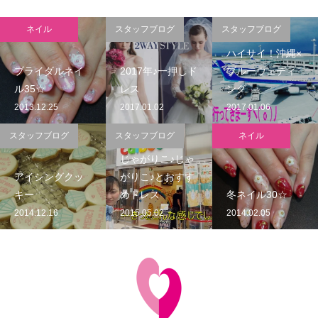
ネイル
スタッフブログ
スタッフブログ
ハイサイ！沖縄×
ブライダルネイ
2017年♪一押しド
ブルーウェディ
ル35☆
レス
ング
2013.12.25
2017.01.02
2017.01.06
スタッフブログ
スタッフブログ
ネイル
じゃがりこ♪じゃ
アイシングクッ
がりこ♪とおすす
キー
めドレス
冬ネイル30☆
2014.12.16
2015.05.02
2014.02.05