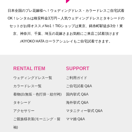
日本全国のプレ花嫁様へ！ウェディングドレス・カラードレスご自宅試着
OK！レンタルは格安料金3万円～人気ウェディングドレスとタキシードの
セットがお得オススメNo1！TIGショップは東京、錦糸町駅徒歩3分！東
京、神奈川、千葉、埼玉の花嫁さまお気軽にご来店ご試着頂けます
♪KIYOKO HATA ローラアシュレイもご自宅試着できます。
RENTAL ITEM
SUPPORT
ウェディングドレス一覧
ご利用ガイド
カラードレス一覧
ご自宅試着 Q&A
着物(白無垢・色打掛・紋付袴)
国内挙式 Q&A
タキシード
海外挙式 Q&A
アクセサリー
マタニティー挙式 Q&A
ご親族様衣装(モーニング・留
ママ婚 Q&A
袖)