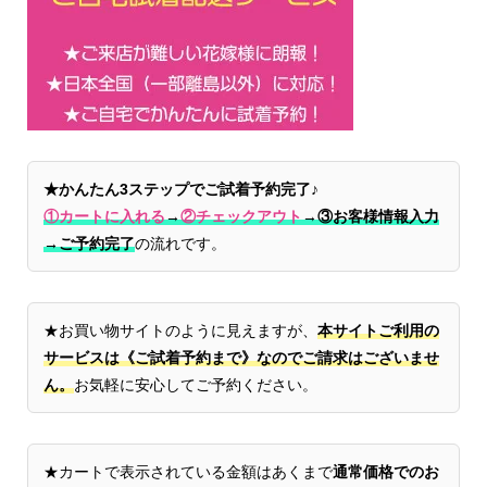
★かんたん3ステップでご試着予約完了♪
①カートに入れる
→
②チェックアウト
→
③お客様情報入力
→ご予約完了
の流れです。
★お買い物サイトのように見えますが、
本サイトご利用の
サービスは《ご試着予約まで》なのでご請求はございませ
ん。
お気軽に安心してご予約ください。
★カートで表示されている金額はあくまで
通常価格でのお