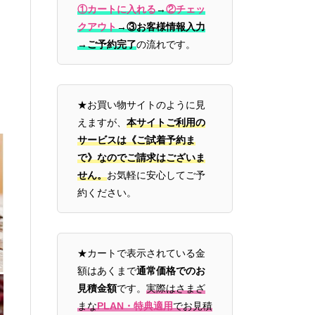
①カートに入れる
→
②チェッ
クアウト
→
③お客様情報入力
→ご予約完了
の流れです。
★お買い物サイトのように見
えますが、
本サイトご利用の
サービスは《ご試着予約ま
で》なのでご請求はございま
せん。
お気軽に安心してご予
約ください。
★カートで表示されている金
額はあくまで
通常価格でのお
見積金額
です。
実際はさまざ
まな
PLAN・特典適用
でお見積