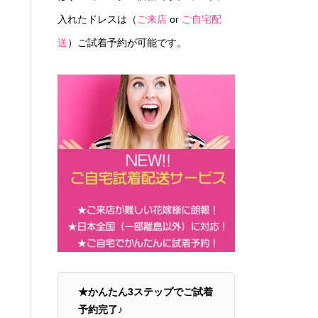
入れたドレスは（
ご来店
or
ご自宅配
送
）ご試着予約が可能です。
★かんたん3ステップでご試着
予約完了♪