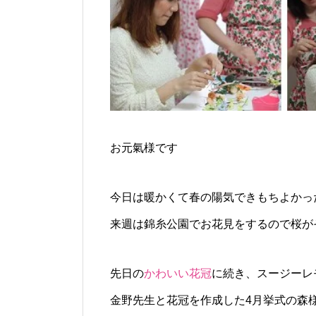
お元氣様です
今日は暖かくて春の陽気できもちよかっ
来週は錦糸公園でお花見をするので桜が
先日の
かわいい花冠
に続き、スージーレ
金野先生と花冠を作成した4月挙式の森