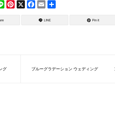
M
Li
Pi
X
F
E
共
e
n
nt
a
m
有
s
e
er
c
ail
are
LINE
Pin it
a
e
e
g
st
b
e
o
o
k
ング
ブルーグラデーション ウェディング