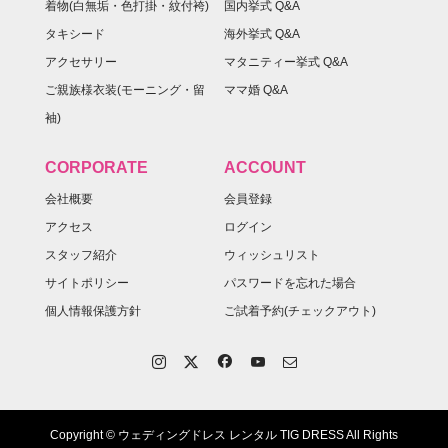
着物(白無垢・色打掛・紋付袴)
国内挙式 Q&A
タキシード
海外挙式 Q&A
アクセサリー
マタニティー挙式 Q&A
ご親族様衣装(モーニング・留
ママ婚 Q&A
袖)
CORPORATE
ACCOUNT
会社概要
会員登録
アクセス
ログイン
スタッフ紹介
ウィッシュリスト
サイトポリシー
パスワードを忘れた場合
個人情報保護方針
ご試着予約(チェックアウト)
Copyright © ウェディングドレス レンタル TIG DRESS All Rights