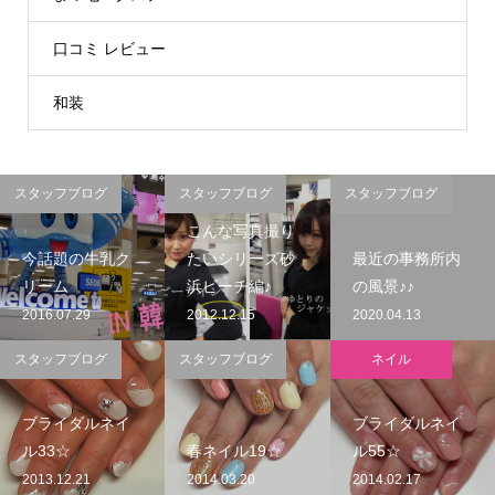
口コミ レビュー
和装
スタッフブログ
スタッフブログ
スタッフブログ
こんな写真撮り
今話題の牛乳ク
たいシリーズ砂
最近の事務所内
リーム
浜ビーチ編♪
の風景♪♪
2016.07.29
2012.12.15
2020.04.13
スタッフブログ
スタッフブログ
ネイル
ブライダルネイ
ブライダルネイ
ル33☆
春ネイル19☆
ル55☆
2013.12.21
2014.03.20
2014.02.17