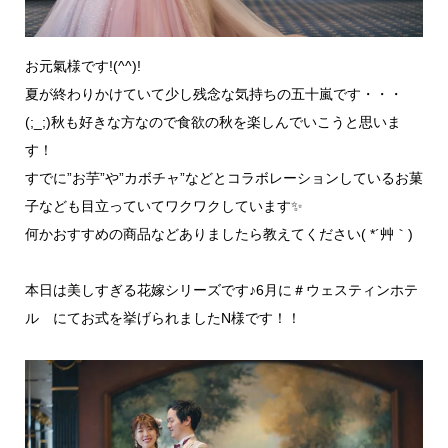
お元氣様です!(^^)!
夏が終わりかけていて少し残念な気持ちの五十嵐です・・・
(;_;)秋も好きな方なので食欲の秋を楽しんでいこうと思いま
す！
すでに”お芋”や”カボチャ”などとコラボレーションしているお菓
子なども目立っていてワクワクしています✨
何か
おすすめの商品などありましたら教えてください( *´艸｀)
本日は美しすぎる花嫁シリーズです♪6月に＃ウェスティンホテ
ル にてお式を挙げられましたN様です！！