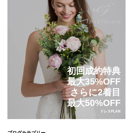
初回成約特典
最大35%OFF
さらに2着目
最大50%OFF
ドレスPLAN
ブログカテゴリー