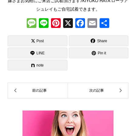
嫁さまお気軽にご来店ご試着頂けます♪KIYOKO HATA ローラア
シュレイもご自宅試着できます。
M
Li
Pi
X
F
E
共
e
n
nt
a
m
有
ss
e
er
c
ail
Post
Share
a
e
e
LINE
Pin it
g
st
b
note
e
o
o
k