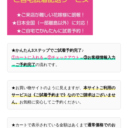
★かんたん3ステップでご試着予約完了♪
①カートに入れる
→
②チェックアウト
→
③お客様情報入力
→ご予約完了
の流れです。
★お買い物サイトのように見えますが、
本サイトご利用の
サービスは《ご試着予約まで》なのでご請求はございませ
ん。
お気軽に安心してご予約ください。
★カートで表示されている金額はあくまで
通常価格でのお