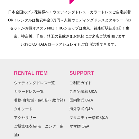
日本全国のプレ花嫁様へ！ウェディングドレス・カラードレスご自宅試着
OK！レンタルは格安料金3万円～人気ウェディングドレスとタキシードの
セットがお得オススメNo1！TIGショップは東京、錦糸町駅徒歩3分！東
京、神奈川、千葉、埼玉の花嫁さまお気軽にご来店ご試着頂けます
♪KIYOKO HATA ローラアシュレイもご自宅試着できます。
RENTAL ITEM
SUPPORT
ウェディングドレス一覧
ご利用ガイド
カラードレス一覧
ご自宅試着 Q&A
着物(白無垢・色打掛・紋付袴)
国内挙式 Q&A
タキシード
海外挙式 Q&A
アクセサリー
マタニティー挙式 Q&A
ご親族様衣装(モーニング・留
ママ婚 Q&A
袖)