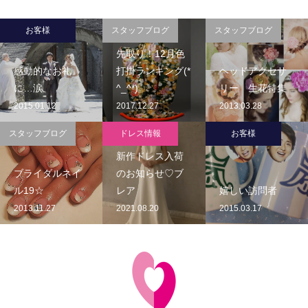
お客様
スタッフブログ
スタッフブログ
先取り！12月色
感動的なお礼
打掛ランキング(*
ヘッドアクセサ
に…涙
^_^*)
リー 生花特集
2015.01.12
2017.12.27
2013.03.28
スタッフブログ
ドレス情報
お客様
新作ドレス入荷
ブライダルネイ
のお知らせ♡ブ
ル19☆
レア
嬉しい訪問者
2013.11.27
2021.08.20
2015.03.17