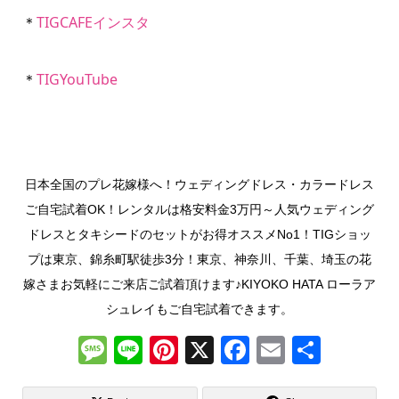
＊
TIGCAFEインスタ
＊
TIGYouTube
日本全国のプレ花嫁様へ！ウェディングドレス・カラードレス
ご自宅試着OK！レンタルは格安料金3万円～人気ウェディング
ドレスとタキシードのセットがお得オススメNo1！TIGショッ
プは東京、錦糸町駅徒歩3分！東京、神奈川、千葉、埼玉の花
嫁さまお気軽にご来店ご試着頂けます♪KIYOKO HATA ローラア
シュレイもご自宅試着できます。
M
Li
Pi
X
F
E
共
e
n
nt
a
m
有