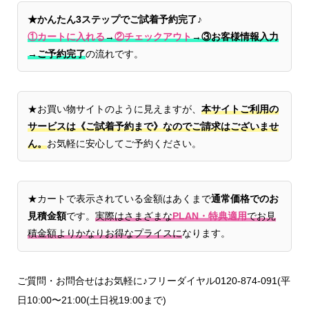
★かんたん3ステップでご試着予約完了♪
①カートに入れる
→
②チェックアウト
→
③お客様情報入力
→ご予約完了
の流れです。
★お買い物サイトのように見えますが、
本サイトご利用の
サービスは《ご試着予約まで》なのでご請求はございませ
ん。
お気軽に安心してご予約ください。
★カートで表示されている金額はあくまで
通常価格でのお
見積金額
です。
実際はさまざまな
PLAN・特典適用
でお見
積金額よりかなりお得なプライスに
なります。
ご質問・お問合せはお気軽に♪フリーダイヤル0120-874-091(平
日10:00〜21:00(土日祝19:00まで)