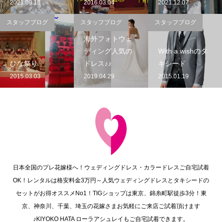
2021.09.18
2016.03.04
2021.12.07
スタッフブログ
スタッフブログ
スタッフブログ
海外フォトウェ
ディング人気の
With a wishのタ
ひな祭り
ドレス♪♪
キシード
2015.03.03
2019.04.29
2015.01.19
日本全国のプレ花嫁様へ！ウェディングドレス・カラードレスご自宅試着
OK！レンタルは格安料金3万円～人気ウェディングドレスとタキシードの
セットがお得オススメNo1！TIGショップは東京、錦糸町駅徒歩3分！東
京、神奈川、千葉、埼玉の花嫁さまお気軽にご来店ご試着頂けます
♪KIYOKO HATA ローラアシュレイもご自宅試着できます。