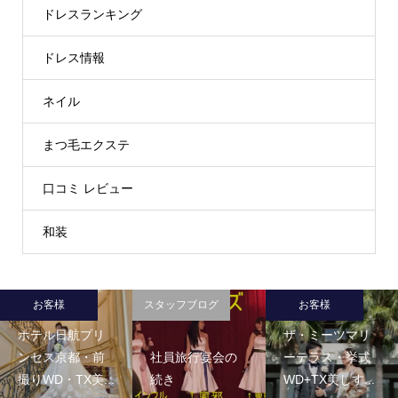
ドレスランキング
ドレス情報
ネイル
まつ毛エクステ
口コミ レビュー
和装
お客様
スタッフブログ
お客様
ホテル日航プリ
ザ・ミーツマリ
ンセス京都・前
社員旅行宴会の
ーテラス・挙式
撮りWD・TX美...
続き
WD+TX美しす...