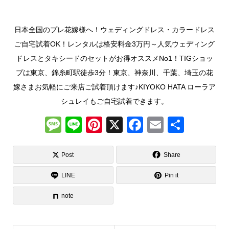
日本全国のプレ花嫁様へ！ウェディングドレス・カラードレス
ご自宅試着OK！レンタルは格安料金3万円～人気ウェディング
ドレスとタキシードのセットがお得オススメNo1！TIGショッ
プは東京、錦糸町駅徒歩3分！東京、神奈川、千葉、埼玉の花
嫁さまお気軽にご来店ご試着頂けます♪KIYOKO HATA ローラア
シュレイもご自宅試着できます。
M
Li
Pi
X
F
E
共
e
n
nt
a
m
有
ss
e
er
c
ail
Post
Share
a
e
e
LINE
Pin it
g
st
b
note
e
o
o