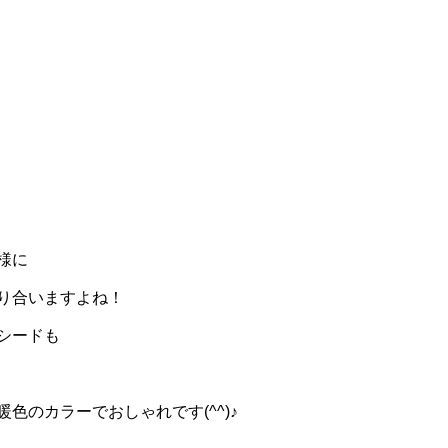
様に
り合いますよね！
シードも
色のカラーでおしゃれです(^^)♪