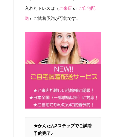
入れたドレスは（
ご来店
or
ご自宅配
送
）ご試着予約が可能です。
★かんたん3ステップでご試着
予約完了♪