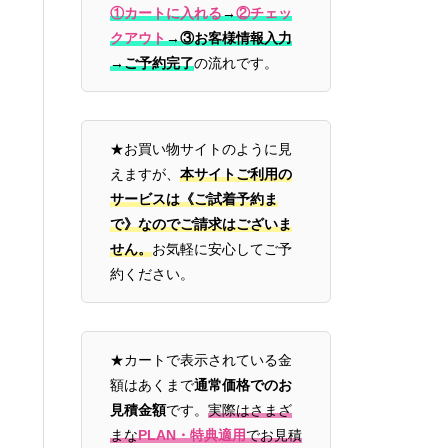
①カートに入れる
→
②チェッ
クアウト
→
③お客様情報入力
→ご予約完了
の流れです。
★お買い物サイトのように見
えますが、
本サイトご利用の
サービスは《ご試着予約ま
で》なのでご請求はございま
せん。
お気軽に安心してご予
約ください。
★カートで表示されている金
額はあくまで
通常価格でのお
見積金額
です。
実際はさまざ
まな
PLAN・特典適用
でお見積