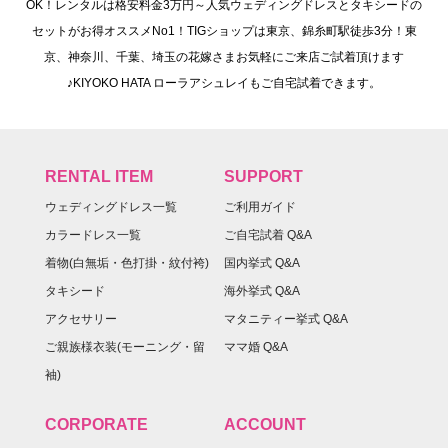
OK！レンタルは格安料金3万円～人気ウェディングドレスとタキシードの
セットがお得オススメNo1！TIGショップは東京、錦糸町駅徒歩3分！東
京、神奈川、千葉、埼玉の花嫁さまお気軽にご来店ご試着頂けます
♪KIYOKO HATA ローラアシュレイもご自宅試着できます。
RENTAL ITEM
SUPPORT
ウェディングドレス一覧
ご利用ガイド
カラードレス一覧
ご自宅試着 Q&A
着物(白無垢・色打掛・紋付袴)
国内挙式 Q&A
タキシード
海外挙式 Q&A
アクセサリー
マタニティー挙式 Q&A
ご親族様衣装(モーニング・留
ママ婚 Q&A
袖)
CORPORATE
ACCOUNT