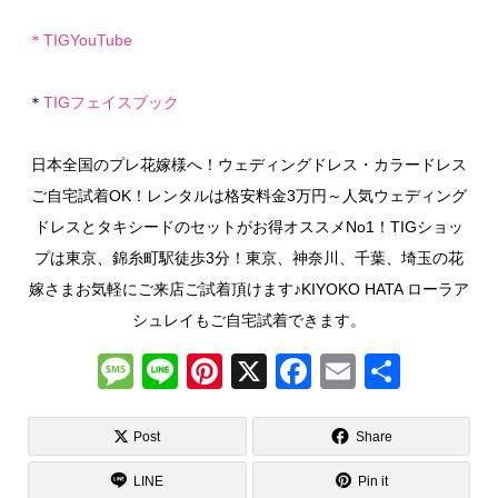
＊
TIGYouTube
＊
TIGフェイスブック
日本全国のプレ花嫁様へ！ウェディングドレス・カラードレス
ご自宅試着OK！レンタルは格安料金3万円～人気ウェディング
ドレスとタキシードのセットがお得オススメNo1！TIGショッ
プは東京、錦糸町駅徒歩3分！東京、神奈川、千葉、埼玉の花
嫁さまお気軽にご来店ご試着頂けます♪KIYOKO HATA ローラア
シュレイもご自宅試着できます。
M
Li
Pi
X
F
E
共
e
n
nt
a
m
有
ss
e
er
c
ail
Post
Share
a
e
e
LINE
Pin it