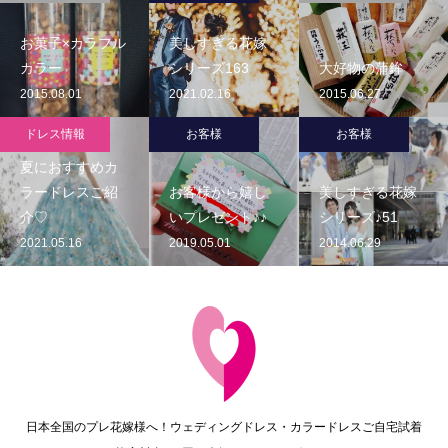
お菓子×カラフル
美しすぎる花嫁
カラー
シリーズ163
大好物の蒲鉾
2015.08.01
2021.02.16
2015.06.27
ドレス情報
お客様
お客様
夏におすすめカ
ラードレスご紹
お客様から嬉し
美しすぎる花嫁
介♡
いプレゼント♪♪
シリーズ♪51
2021.05.16
2019.05.01
2014.06.29
日本全国のプレ花嫁様へ！ウェディングドレス・カラードレスご自宅試着