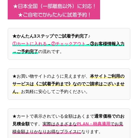
★かんたん3ステップでご試着予約完了♪
①カートに入れる
→
②チェックアウト
→
③お客様情報入力
→ご予約完了
の流れです。
★お買い物サイトのように見えますが、
本サイトご利用の
サービスは《ご試着予約まで》なのでご請求はございませ
ん。
お気軽に安心してご予約ください。
★カートで表示されている金額はあくまで
通常価格でのお
見積金額
です。
実際はさまざまな
PLAN・特典適用
でお見
積金額よりかなりお得なプライスに
なります。