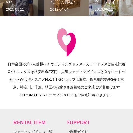
の♪
♪〇〇の部屋♪
グ（ホワイト）
2015.08.11
2012.04.04
2013.06.11
日本全国のプレ花嫁様へ！ウェディングドレス・カラードレスご自宅試着
OK！レンタルは格安料金3万円～人気ウェディングドレスとタキシードの
セットがお得オススメNo1！TIGショップは東京、錦糸町駅徒歩3分！東
京、神奈川、千葉、埼玉の花嫁さまお気軽にご来店ご試着頂けます
♪KIYOKO HATA ローラアシュレイもご自宅試着できます。
RENTAL ITEM
SUPPORT
ウェディングドレス一覧
ご利用ガイド