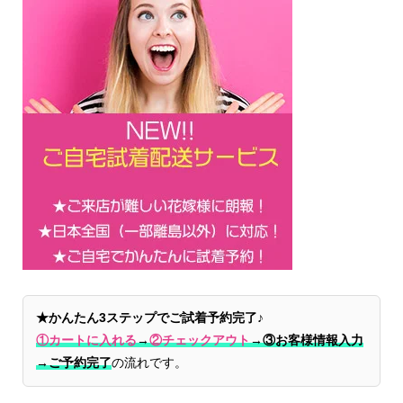
★かんたん3ステップでご試着予約完了♪
①カートに入れる
→
②チェックアウト
→
③お客様情報入力
→ご予約完了
の流れです。