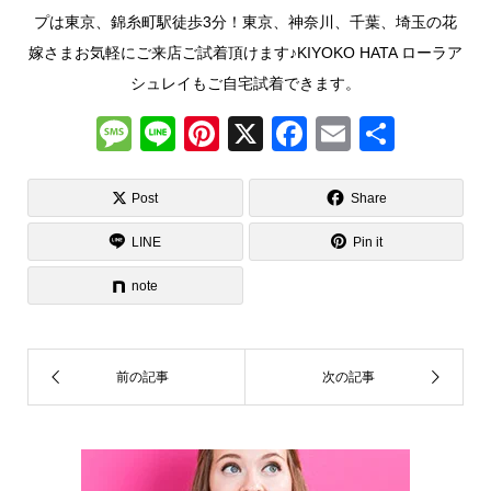
プは東京、錦糸町駅徒歩3分！東京、神奈川、千葉、埼玉の花
嫁さまお気軽にご来店ご試着頂けます♪KIYOKO HATA ローラア
シュレイもご自宅試着できます。
M
Li
Pi
X
F
E
共
e
n
nt
a
m
有
ss
e
er
c
ail
Post
Share
a
e
e
LINE
Pin it
g
st
b
note
e
o
o
k