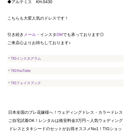
◆アルテミス KH-0430
こちらも大変人気のドレスです！
引き続き
メール
・インスタ
DM
でも承っております◎
ご来店心よりお待ちしております♪
＊
TIGインスタグラム
＊
TIGYouTube
＊
TIGフェイスブック
日本全国のプレ花嫁様へ！ウェディングドレス・カラードレス
ご自宅試着OK！レンタルは格安料金3万円～人気ウェディング
ドレスとタキシードのセットがお得オススメNo1！TIGショッ