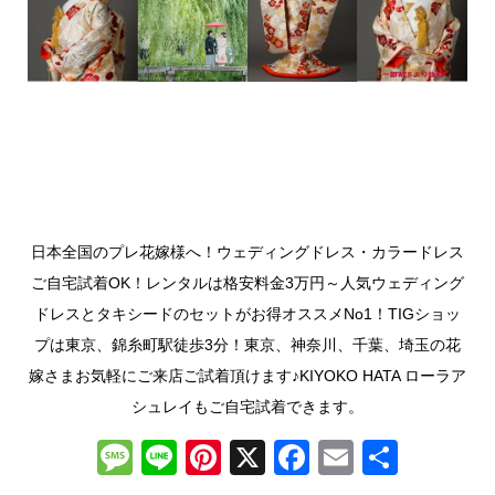
日本全国のプレ花嫁様へ！ウェディングドレス・カラードレス
ご自宅試着OK！レンタルは格安料金3万円～人気ウェディング
ドレスとタキシードのセットがお得オススメNo1！TIGショッ
プは東京、錦糸町駅徒歩3分！東京、神奈川、千葉、埼玉の花
嫁さまお気軽にご来店ご試着頂けます♪KIYOKO HATA ローラア
シュレイもご自宅試着できます。
M
Li
Pi
X
F
E
共
e
n
nt
a
m
有