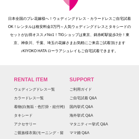
日本全国のプレ花嫁様へ！ウェディングドレス・カラードレスご自宅試着
OK！レンタルは格安料金3万円～人気ウェディングドレスとタキシードの
セットがお得オススメNo1！TIGショップは東京、錦糸町駅徒歩3分！東
京、神奈川、千葉、埼玉の花嫁さまお気軽にご来店ご試着頂けます
♪KIYOKO HATA ローラアシュレイもご自宅試着できます。
RENTAL ITEM
SUPPORT
ウェディングドレス一覧
ご利用ガイド
カラードレス一覧
ご自宅試着 Q&A
着物(白無垢・色打掛・紋付袴)
国内挙式 Q&A
タキシード
海外挙式 Q&A
アクセサリー
マタニティー挙式 Q&A
ご親族様衣装(モーニング・留
ママ婚 Q&A