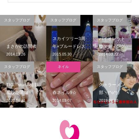
スタッフブログ
スタッフブログ
スタッフブログ
スカイツリー3周
バイオレット
まさかの訪問者
年×ブルードレス
ウェディング
2014.12.26
2015.05.30
2014.03.22
スタッフブログ
ネイル
スタッフブログ
TIG studio撮影
久々ラーメン
風景趣味編
春ネイル9☆
部ヽ(^o^)丿
2020.06.21
2014.03.07
2019.08.20