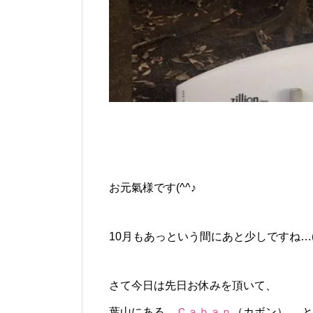
お元氣様です(^^♪
10月もあっという間にあと少しですね…(:_
さて今日は先日お休みを頂いて、
葉山にある
Ｃａｂａｎ
（カボン） と