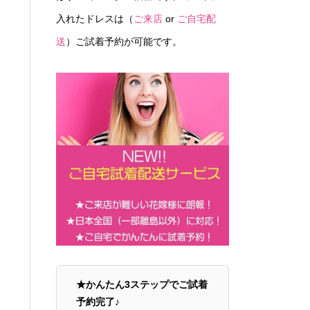
入れたドレスは（
ご来店
or
ご自宅配
送
）ご試着予約が可能です。
★かんたん3ステップでご試着
予約完了♪