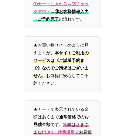
①カートに入れる
→
②チェッ
クアウト
→
③お客様情報入力
→ご予約完了
の流れです。
★お買い物サイトのように見
えますが、
本サイトご利用の
サービスは《ご試着予約ま
で》なのでご請求はございま
せん。
お気軽に安心してご予
約ください。
★カートで表示されている金
額はあくまで
通常価格でのお
見積金額
です。
実際はさまざ
まな
PLAN・特典適用
でお見積