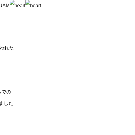
UAM
われた
ムでの
ました