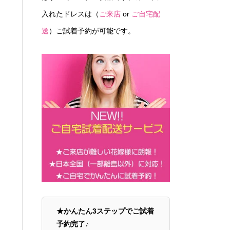
入れたドレスは（
ご来店
or
ご自宅配
送
）ご試着予約が可能です。
★かんたん3ステップでご試着
予約完了♪