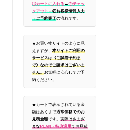
①カートに入れる
→
②チェッ
クアウト
→
③お客様情報入力
→ご予約完了
の流れです。
★お買い物サイトのように見
えますが、
本サイトご利用の
サービスは《ご試着予約ま
で》なのでご請求はございま
せん。
お気軽に安心してご予
約ください。
★カートで表示されている金
額はあくまで
通常価格でのお
見積金額
です。
実際はさまざ
まな
PLAN・特典適用
でお見積