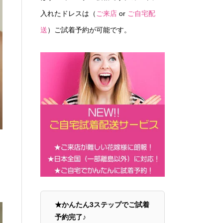
入れたドレスは（
ご来店
or
ご自宅配
送
）ご試着予約が可能です。
★かんたん3ステップでご試着
予約完了♪