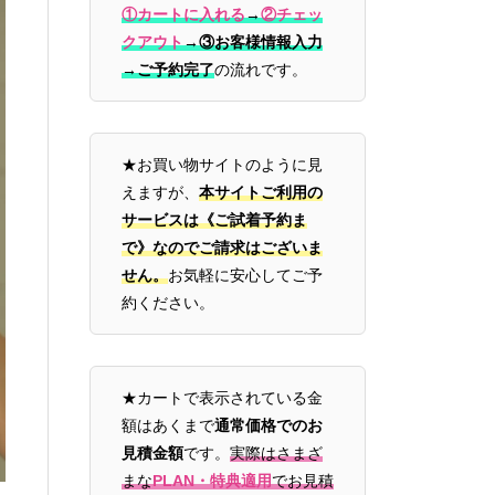
①カートに入れる
→
②チェッ
クアウト
→
③お客様情報入力
→ご予約完了
の流れです。
★お買い物サイトのように見
えますが、
本サイトご利用の
サービスは《ご試着予約ま
で》なのでご請求はございま
せん。
お気軽に安心してご予
約ください。
★カートで表示されている金
額はあくまで
通常価格でのお
見積金額
です。
実際はさまざ
まな
PLAN・特典適用
でお見積