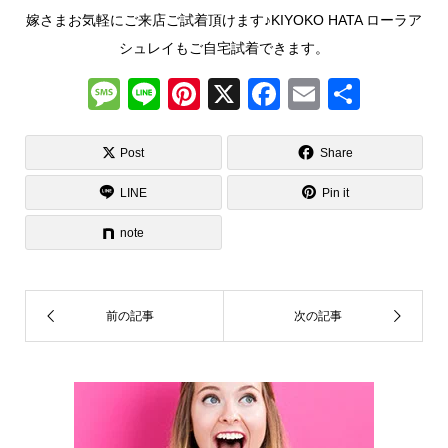
嫁さまお気軽にご来店ご試着頂けます♪KIYOKO HATA ローラア
シュレイもご自宅試着できます。
M
Li
Pi
X
F
E
共
e
n
nt
a
m
有
ss
e
er
c
ail
Post
Share
a
e
e
LINE
Pin it
g
st
b
note
e
o
o
k