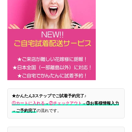
★かんたん3ステップでご試着予約完了♪
①カートに入れる
→
②チェックアウト
→
③お客様情報入力
→ご予約完了
の流れです。