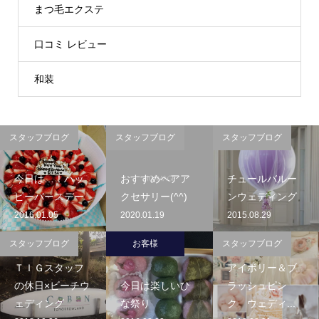
まつ毛エクステ
口コミ レビュー
和装
スタッフブログ
スタッフブログ
スタッフブログ
今日は…！ハッ
おすすめヘアア
チュールバルー
ピーバースデー
クセサリー(^^)
ンウェディング
2016.01.05
2020.01.19
2015.08.29
スタッフブログ
お客様
スタッフブログ
ＴＩＧスタッフ
アイボリー＆ブ
の休日×ビーチウ
今日は楽しいひ
ラッシュピン
ェディング
な祭り
ク ウェディ...