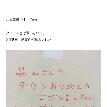
お元氣様ですヽ(^o^)丿
タイトルとは置いといて、
2月某日、珍事件が起きました …