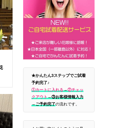
花
★かんたん3ステップでご試着
予約完了♪
①カートに入れる
→
②チェッ
クアウト
→
③お客様情報入力
→ご予約完了
の流れです。