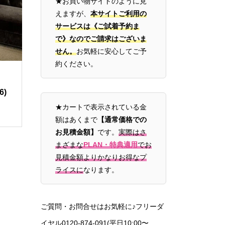
★お買い物サイトのように見
えますが、
本サイトご利用の
サービスは《ご試着予約ま
で》なのでご請求はございま
せん。
お気軽に安心してご予
約ください。
6)
★カートで表示されている金
額はあくまで
【通常価格での
お見積金額】
です。
実際はさ
まざまな
PLAN・特典適用
でお
見積金額よりかなりお得なプ
ライスに
なります。
ご質問・お問合せはお気軽に♪フリーダ
イヤル0120-874-091(平日10:00〜