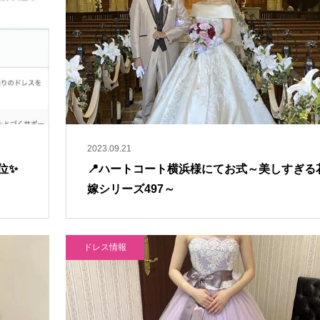
2023.09.21
位✨
📍ハートコート横浜様にてお式～美しすぎる
嫁シリーズ497～
ドレス情報