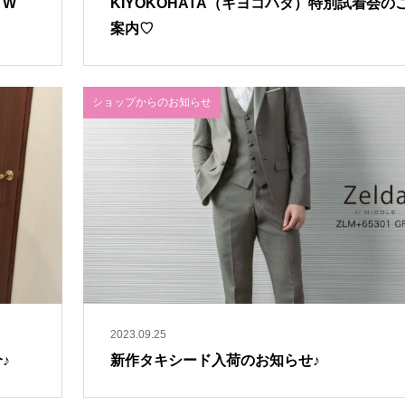
・W
KIYOKOHATA（キヨコハタ）特別試着会の
案内♡
ショップからのお知らせ
2023.09.25
♪
新作タキシード入荷のお知らせ♪