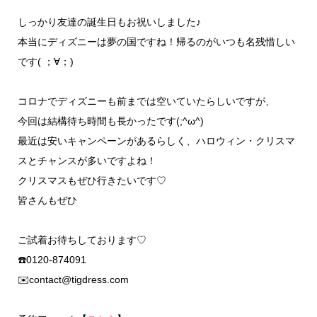
しっかり友達の誕生日もお祝いしました♪
本当にディズニーは夢の国ですね！帰るのがいつも名残惜しい
です( ；∀；)
コロナでディズニーも前までは空いていたらしいですが、
今回は結構待ち時間も長かったです(;^ω^)
最近は安いキャンペーンがあるらしく、ハロウィン・クリスマ
スとチャンスが多いですよね！
クリスマスもぜひ行きたいです♡
皆さんもぜひ
ご試着お待ちしております♡
☎️0120-874091
✉️contact@tigdress.com