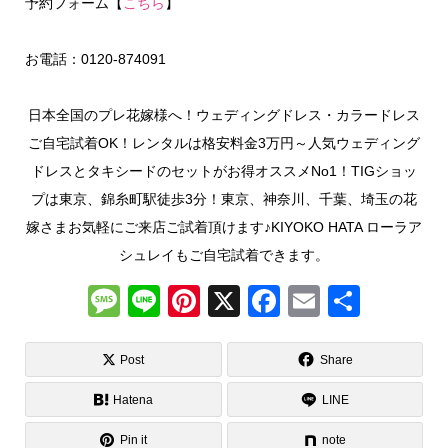
予約フォーム【
こちら
】
お電話：0120-874091
日本全国のプレ花嫁様へ！ウェディングドレス・カラードレス
ご自宅試着OK！レンタルは格安料金3万円～人気ウェディング
ドレスとタキシードのセットがお得オススメNo1！TIGショッ
プは東京、錦糸町駅徒歩3分！東京、神奈川、千葉、埼玉の花
嫁さまお気軽にご来店ご試着頂けます♪KIYOKO HATA ローラア
シュレイもご自宅試着できます。
M
Li
Pi
X
F
E
共
e
n
nt
a
m
有
ss
e
er
c
ail
Post
Share
a
e
e
Hatena
LINE
g
st
b
Pin it
note