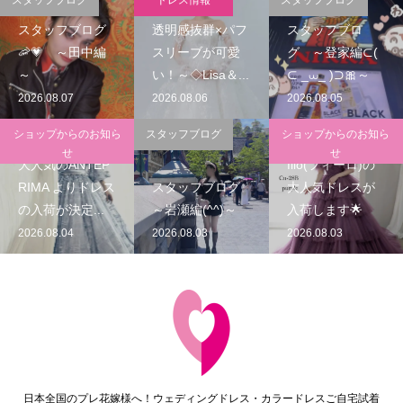
スタッフブログ
透明感抜群×パフ
スタッフブロ
🦐💗 ～田中編
スリーブが可愛
グ ～登家編⊂(
～
い！～◇Lisa＆...
⊂ _⩊_ )⊃🎀～
2026.08.07
2026.08.06
2026.08.05
ショップからのお知ら
スタッフブログ
ショップからのお知ら
せ
せ
大人気のANTEP
filo(フィーロ)の
RIMA よりドレス
スタッフブログ
大人気ドレスが
の入荷が決定...
～岩瀬編(^^)～
入荷します🌟
2026.08.04
2026.08.03
2026.08.03
日本全国のプレ花嫁様へ！ウェディングドレス・カラードレスご自宅試着