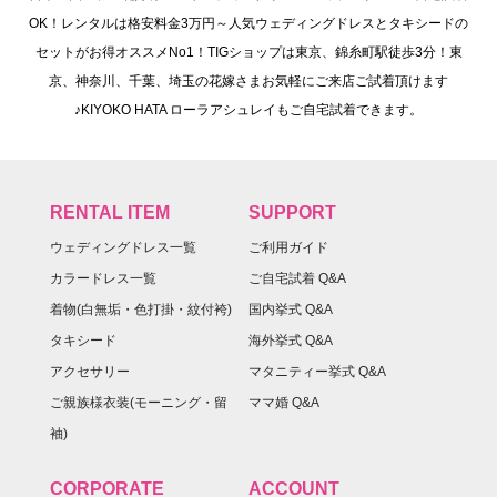
OK！レンタルは格安料金3万円～人気ウェディングドレスとタキシードの
セットがお得オススメNo1！TIGショップは東京、錦糸町駅徒歩3分！東
京、神奈川、千葉、埼玉の花嫁さまお気軽にご来店ご試着頂けます
♪KIYOKO HATA ローラアシュレイもご自宅試着できます。
RENTAL ITEM
SUPPORT
ウェディングドレス一覧
ご利用ガイド
カラードレス一覧
ご自宅試着 Q&A
着物(白無垢・色打掛・紋付袴)
国内挙式 Q&A
タキシード
海外挙式 Q&A
アクセサリー
マタニティー挙式 Q&A
ご親族様衣装(モーニング・留
ママ婚 Q&A
袖)
CORPORATE
ACCOUNT