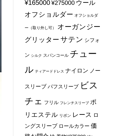
¥165000
ウール
¥275000
オフショルダー
オフショルダ
オーガンジー
ー（取り外し可）
サテン
グリッター
シフォ
チュー
ン
スパンコール
シルク
ル
ナイロン
ノー
ティアードドレス
ビス
スリーブ
パフスリーブ
チェ
ポ
フリル
フレンチスリーブ
リエステル
レース
ロ
リボン
価
ングスリーブ
ロールカラー