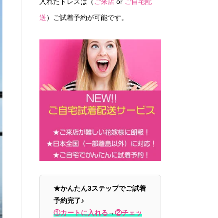
入れたドレスは（
ご来店
or
ご自宅配
送
）ご試着予約が可能です。
★かんたん3ステップでご試着
予約完了♪
①カートに入れる
→
②チェッ