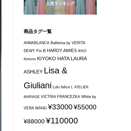
人気ランキング
商品タグ一覧
ANNABLANCA
Ballerina by VERITA
HARDY AMIES
Fix.B
DEWY
IKKO
KIYOKO HATA
LAURA
Kimono
Lisa &
ASHLEY
Giuliani
Lulu felice
L`ATELIER
VICTRIA FRANCEZKA
MARIAGE
White by
¥33000
¥55000
VERA WANG
¥110000
¥88000