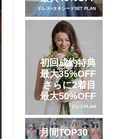
ドレス+タキシードSET PLAN
初回成約特典
最大35%OFF
さらに2着目
最大50%OFF
ドレスPLAN
月間TOP30