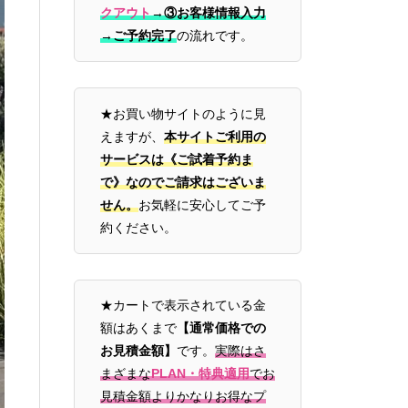
クアウト
→
③お客様情報入力
→ご予約完了
の流れです。
★お買い物サイトのように見
えますが、
本サイトご利用の
サービスは《ご試着予約ま
で》なのでご請求はございま
せん。
お気軽に安心してご予
約ください。
★カートで表示されている金
額はあくまで
【通常価格での
お見積金額】
です。
実際はさ
まざまな
PLAN・特典適用
でお
見積金額よりかなりお得なプ