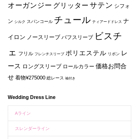
サテン
オーガンジー
グリッター
シフォ
チュール
ナ
ン
スパンコール
シルク
ティアードドレス
ビスチ
イロン
ノースリーブ
パフスリーブ
ェ
ポリエステル
レ
フリル
フレンチスリーブ
リボン
ース
価格お問合
ロングスリーブ
ロールカラー
せ
着物¥275000
総レース
袖付き
Wedding Dress Line
Aライン
スレンダーライン