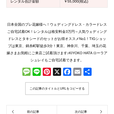
レンタル合計金額
￥55,000(税込)
日本全国のプレ花嫁様へ！ウェディングドレス・カラードレス
ご自宅試着OK！レンタルは格安料金3万円～人気ウェディング
ドレスとタキシードのセットがお得オススメNo1！TIGショッ
プは東京、錦糸町駅徒歩3分！東京、神奈川、千葉、埼玉の花
嫁さまお気軽にご来店ご試着頂けます♪KIYOKO HATA ローラア
シュレイもご自宅試着できます。
M
Li
Pi
X
F
E
共
e
n
nt
a
m
有
ss
e
er
c
ail
この記事のタイトルとURLをコピーする
a
e
e
g
st
b
e
o