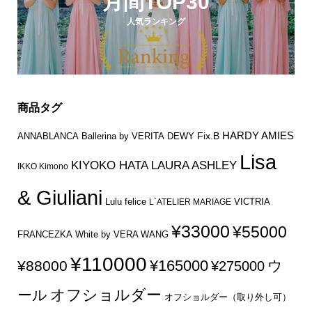
月間TOP30
人気ランキング
商品タグ
HARDY AMIES
Fix.B
ANNABLANCA
Ballerina by VERITA
DEWY
Lisa
KIYOKO HATA
LAURA ASHLEY
IKKO Kimono
& Giuliani
Lulu felice
VICTRIA
L`ATELIER MARIAGE
¥33000
¥55000
FRANCEZKA
White by VERA WANG
¥110000
¥165000
¥88000
ウ
¥275000
オフショルダー
ール
オフショルダー（取り外し可）