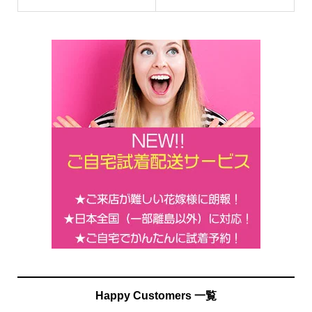
o
k
Happy Customers 一覧