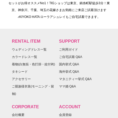
セットがお得オススメNo1！TIGショップは東京、錦糸町駅徒歩3分！東
京、神奈川、千葉、埼玉の花嫁さまお気軽にご来店ご試着頂けます
♪KIYOKO HATA ローラアシュレイもご自宅試着できます。
RENTAL ITEM
SUPPORT
ウェディングドレス一覧
ご利用ガイド
カラードレス一覧
ご自宅試着 Q&A
着物(白無垢・色打掛・紋付袴)
国内挙式 Q&A
タキシード
海外挙式 Q&A
アクセサリー
マタニティー挙式 Q&A
ご親族様衣装(モーニング・留
ママ婚 Q&A
袖)
CORPORATE
ACCOUNT
会社概要
会員登録