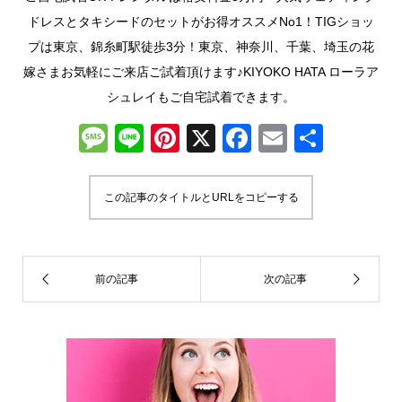
ドレスとタキシードのセットがお得オススメNo1！TIGショッ
プは東京、錦糸町駅徒歩3分！東京、神奈川、千葉、埼玉の花
嫁さまお気軽にご来店ご試着頂けます♪KIYOKO HATA ローラア
シュレイもご自宅試着できます。
M
Li
Pi
X
F
E
共
e
n
nt
a
m
有
ss
e
er
c
ail
この記事のタイトルとURLをコピーする
a
e
e
g
st
b
e
o
o
k