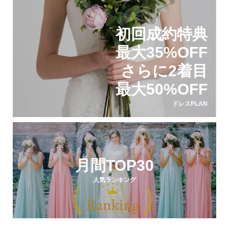
初回成約特典
最大35%OFF
さらに2着目
最大50%OFF
ドレスPLAN
月間TOP30
人気ランキング