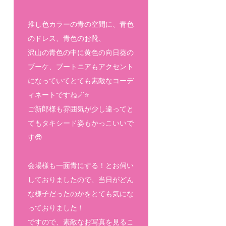
推し色カラーの青の空間に、青色
のドレス、青色のお靴、
沢山の青色の中に黄色の向日葵の
ブーケ、ブートニアもアクセント
になっていてとても素敵なコーデ
ィネートですね🪄⭐️
ご新郎様も雰囲気が少し違ってと
てもタキシード姿もかっこいいで
す😎
会場様も一面青にする！とお伺い
しておりましたので、当日がどん
な様子だったのかをとても気にな
っておりました！
ですので、素敵なお写真を見るこ