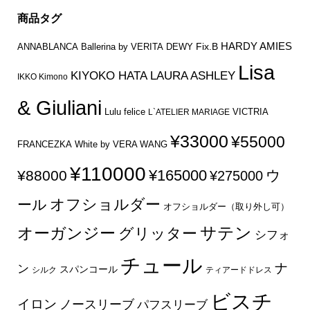
商品タグ
HARDY AMIES
Fix.B
ANNABLANCA
Ballerina by VERITA
DEWY
Lisa
KIYOKO HATA
LAURA ASHLEY
IKKO Kimono
& Giuliani
Lulu felice
VICTRIA
L`ATELIER MARIAGE
¥33000
¥55000
FRANCEZKA
White by VERA WANG
¥110000
¥165000
¥88000
ウ
¥275000
オフショルダー
ール
オフショルダー（取り外し可）
サテン
オーガンジー
グリッター
シフォ
チュール
ナ
ン
スパンコール
シルク
ティアードドレス
ビスチ
イロン
ノースリーブ
パフスリーブ