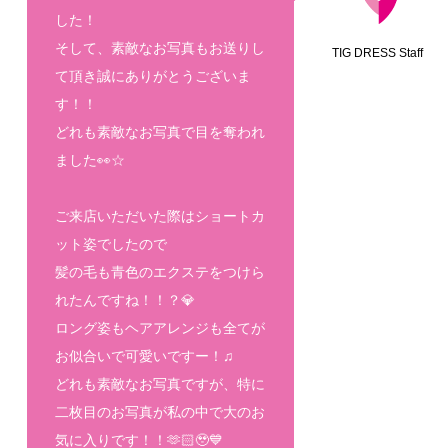
した！
そして、素敵なお写真もお送りし
TIG DRESS Staff
て頂き誠にありがとうございま
す！！
どれも素敵なお写真で目を奪われ
ました👀☆
ご来店いただいた際はショートカ
ット姿でしたので
髪の毛も青色のエクステをつけら
れたんですね！！？💎
ロング姿もヘアアレンジも全てが
お似合いで可愛いですー！♫
どれも素敵なお写真ですが、特に
二枚目のお写真が私の中で大のお
気に入りです！！🫶🏻🥹💙