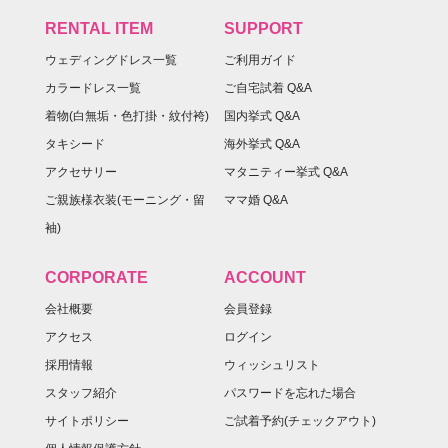
RENTAL ITEM
SUPPORT
ウェディングドレス一覧
ご利用ガイド
カラードレス一覧
ご自宅試着 Q&A
着物(白無垢・色打掛・紋付袴)
国内挙式 Q&A
タキシード
海外挙式 Q&A
アクセサリー
マタニティー挙式 Q&A
ご親族様衣装(モーニング・留
ママ婚 Q&A
袖)
CORPORATE
ACCOUNT
会社概要
会員登録
アクセス
ログイン
採用情報
ウィッシュリスト
スタッフ紹介
パスワードを忘れた場合
サイトポリシー
ご試着予約(チェックアウト)