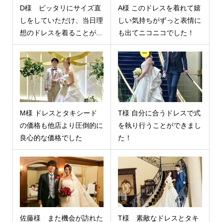
D様 ピッタリにサイズ直
A様 このドレスを着れて嬉
しをしていただけ、当日理
しい気持ちがずっと表情に
想のドレスを着ることが...
も出てニコニコでした！
M様 ドレスとタキシード
T様 自分に合うドレスで式
の価格も他店より圧倒的に
を執り行うことができまし
良心的な価格でした
た！
佐藤様 また機会が訪れた
T様 素敵なドレスとタキ