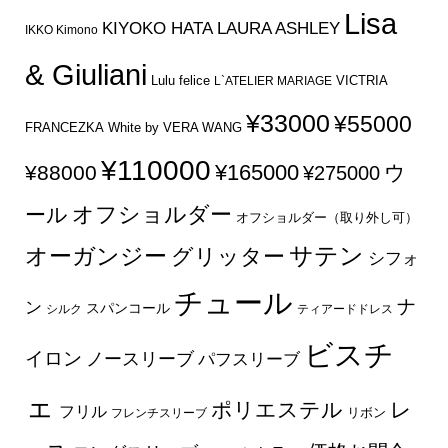
Lisa
KIYOKO HATA
LAURA ASHLEY
IKKO Kimono
& Giuliani
Lulu felice
VICTRIA
L`ATELIER MARIAGE
¥33000
¥55000
FRANCEZKA
White by VERA WANG
¥110000
¥165000
¥88000
ウ
¥275000
オフショルダー
ール
オフショルダー（取り外し可）
サテン
オーガンジー
グリッター
シフォ
チュール
ナ
ン
スパンコール
シルク
ティアードドレス
ビスチ
イロン
ノースリーブ
パフスリーブ
ェ
ポリエステル
レ
フリル
フレンチスリーブ
リボン