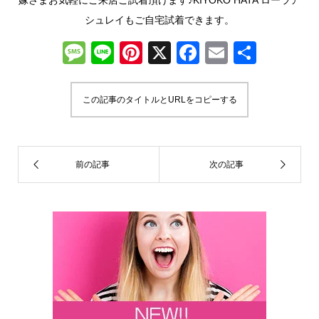
シュレイもご自宅試着できます。
M
Li
Pi
X
F
E
共
e
n
nt
a
m
有
ss
e
er
c
ail
この記事のタイトルとURLをコピーする
a
e
e
g
st
b
e
o
o
k