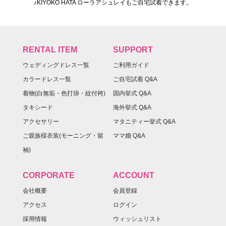
♪KIYOKO HATA ローラアシュレイもご自宅試着できます。
RENTAL ITEM
SUPPORT
ウェディングドレス一覧
ご利用ガイド
カラードレス一覧
ご自宅試着 Q&A
着物(白無垢・色打掛・紋付袴)
国内挙式 Q&A
タキシード
海外挙式 Q&A
アクセサリー
マタニティー挙式 Q&A
ご親族様衣装(モーニング・留
ママ婚 Q&A
袖)
CORPORATE
ACCOUNT
会社概要
会員登録
アクセス
ログイン
採用情報
ウィッシュリスト