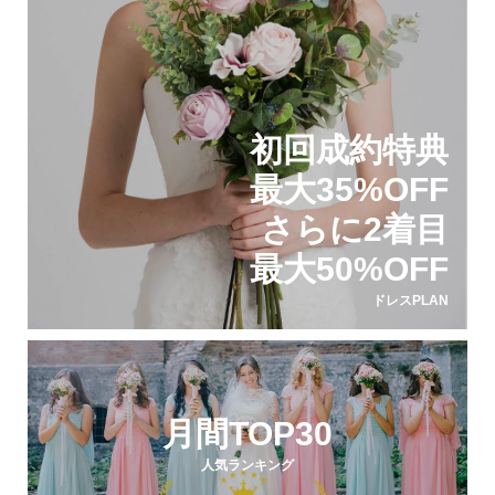
初回成約特典
最大35%OFF
さらに2着目
最大50%OFF
ドレスPLAN
月間TOP30
人気ランキング