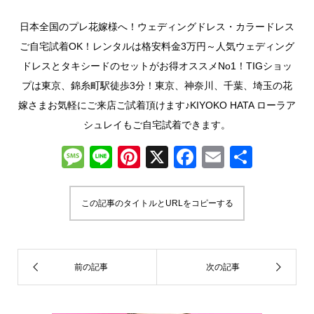
日本全国のプレ花嫁様へ！ウェディングドレス・カラードレス
ご自宅試着OK！レンタルは格安料金3万円～人気ウェディング
ドレスとタキシードのセットがお得オススメNo1！TIGショッ
プは東京、錦糸町駅徒歩3分！東京、神奈川、千葉、埼玉の花
嫁さまお気軽にご来店ご試着頂けます♪KIYOKO HATA ローラア
シュレイもご自宅試着できます。
M
Li
Pi
X
F
E
共
e
n
nt
a
m
有
ss
e
er
c
ail
この記事のタイトルとURLをコピーする
a
e
e
g
st
b
e
o
o
k