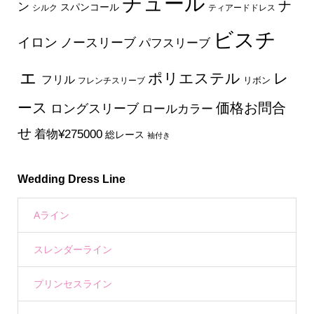
チュール
ナ
ン
スパンコール
シルク
ティアードドレス
ビスチ
イロン
ノースリーブ
パフスリーブ
ェ
ポリエステル
レ
フリル
フレンチスリーブ
リボン
ース
価格お問合
ロングスリーブ
ロールカラー
せ
着物¥275000
総レース
袖付き
Wedding Dress Line
Aライン
スレンダーライン
プリンセスライン