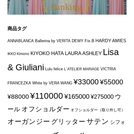
商品タグ
HARDY AMIES
Fix.B
ANNABLANCA
Ballerina by VERITA
DEWY
Lisa
KIYOKO HATA
LAURA ASHLEY
IKKO Kimono
& Giuliani
Lulu felice
VICTRIA
L`ATELIER MARIAGE
¥33000
¥55000
FRANCEZKA
White by VERA WANG
¥110000
¥165000
¥88000
ウ
¥275000
オフショルダー
ール
オフショルダー（取り外し可）
サテン
オーガンジー
グリッター
シフォ