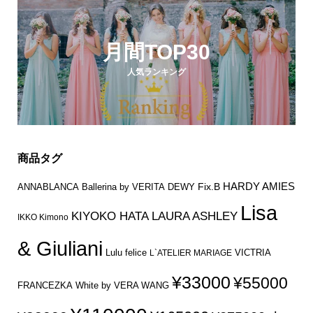
月間TOP30
人気ランキング
商品タグ
HARDY AMIES
Fix.B
ANNABLANCA
Ballerina by VERITA
DEWY
Lisa
KIYOKO HATA
LAURA ASHLEY
IKKO Kimono
& Giuliani
Lulu felice
VICTRIA
L`ATELIER MARIAGE
¥33000
¥55000
FRANCEZKA
White by VERA WANG