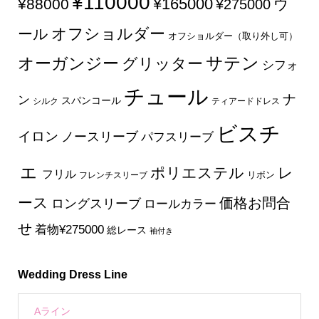
¥110000
¥165000
¥88000
ウ
¥275000
オフショルダー
ール
オフショルダー（取り外し可）
サテン
オーガンジー
グリッター
シフォ
チュール
ナ
ン
スパンコール
シルク
ティアードドレス
ビスチ
イロン
ノースリーブ
パフスリーブ
ェ
ポリエステル
レ
フリル
フレンチスリーブ
リボン
ース
価格お問合
ロングスリーブ
ロールカラー
せ
着物¥275000
総レース
袖付き
Wedding Dress Line
Aライン