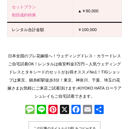
セットプラン
▲￥80,000
初回成約特典
レンタル合計金額
￥100,000
日本全国のプレ花嫁様へ！ウェディングドレス・カラードレス
ご自宅試着OK！レンタルは格安料金3万円～人気ウェディング
ドレスとタキシードのセットがお得オススメNo1！TIGショッ
プは東京、錦糸町駅徒歩3分！東京、神奈川、千葉、埼玉の花
嫁さまお気軽にご来店ご試着頂けます♪KIYOKO HATA ローラア
シュレイもご自宅試着できます。
M
Li
Pi
X
F
E
共
e
n
nt
a
m
有
ss
e
er
c
ail
この記事のタイトルとURLをコピーする