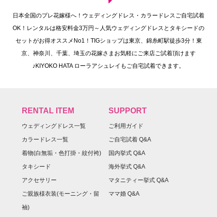
日本全国のプレ花嫁様へ！ウェディングドレス・カラードレスご自宅試着
OK！レンタルは格安料金3万円～人気ウェディングドレスとタキシードの
セットがお得オススメNo1！TIGショップは東京、錦糸町駅徒歩3分！東
京、神奈川、千葉、埼玉の花嫁さまお気軽にご来店ご試着頂けます
♪KIYOKO HATA ローラアシュレイもご自宅試着できます。
RENTAL ITEM
SUPPORT
ウェディングドレス一覧
ご利用ガイド
カラードレス一覧
ご自宅試着 Q&A
着物(白無垢・色打掛・紋付袴)
国内挙式 Q&A
タキシード
海外挙式 Q&A
アクセサリー
マタニティー挙式 Q&A
ご親族様衣装(モーニング・留
ママ婚 Q&A
袖)