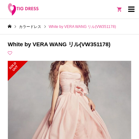

カラードレス
White by VERA WANG リル(VW351178)
White by VERA WANG リル(VW351178)
S
L
D
O
U
O
T