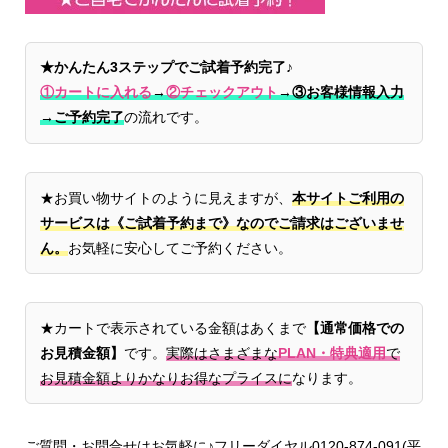
★かんたん3ステップでご試着予約完了♪
①カートに入れる
→
②チェックアウト
→
③お客様情報入力
→ご予約完了
の流れです。
★お買い物サイトのように見えますが、
本サイトご利用の
サービスは《ご試着予約まで》なのでご請求はございませ
ん。
お気軽に安心してご予約ください。
★カートで表示されている金額はあくまで
【通常価格での
お見積金額】
です。
実際はさまざまな
PLAN・特典適用
で
お見積金額よりかなりお得なプライスに
なります。
ご質問・お問合せはお気軽に♪フリーダイヤル0120-874-091(平