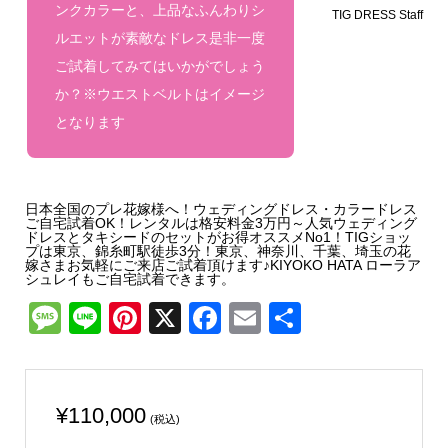
ンクカラーと、上品なふんわりシ
TIG DRESS Staff
ルエットが素敵なドレス是非一度
ご試着してみてはいかがでしょう
か？※ウエストベルトはイメージ
となります
日本全国のプレ花嫁様へ！ウェディングドレス・カラードレス
ご自宅試着OK！レンタルは格安料金3万円～人気ウェディング
ドレスとタキシードのセットがお得オススメNo1！TIGショッ
プは東京、錦糸町駅徒歩3分！東京、神奈川、千葉、埼玉の花
嫁さまお気軽にご来店ご試着頂けます♪KIYOKO HATA ローラア
シュレイもご自宅試着できます。
Message
Line
Pinterest
X
Facebook
Email
共
有
¥
110,000
(税込)