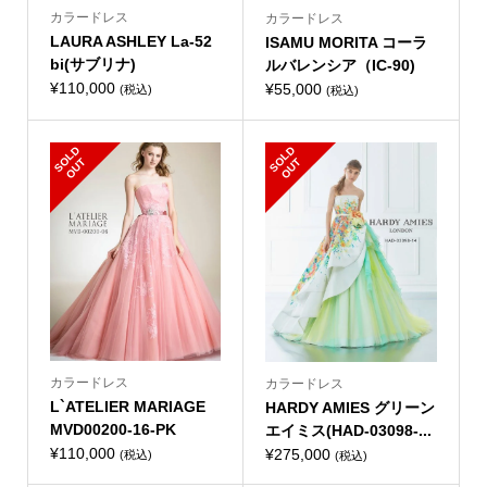
カラードレス
カラードレス
LAURA ASHLEY La-52
ISAMU MORITA コーラ
bi(サブリナ)
ルバレンシア（IC-90)
¥
110,000
¥
55,000
(税込)
(税込)
S
L
D
O
U
S
L
D
O
U
O
T
O
T
カラードレス
カラードレス
L`ATELIER MARIAGE
HARDY AMIES グリーン
MVD00200-16-PK
エイミス(HAD-03098-...
¥
110,000
¥
275,000
(税込)
(税込)