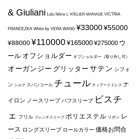
& Giuliani
Lulu felice
VICTRIA
L`ATELIER MARIAGE
¥33000
¥55000
FRANCEZKA
White by VERA WANG
¥110000
¥165000
¥88000
ウ
¥275000
オフショルダー
ール
オフショルダー（取り外し可）
サテン
オーガンジー
グリッター
シフォ
チュール
ナ
ン
スパンコール
シルク
ティアードドレス
ビスチ
イロン
ノースリーブ
パフスリーブ
ェ
ポリエステル
レ
フリル
フレンチスリーブ
リボン
ース
価格お問合
ロングスリーブ
ロールカラー