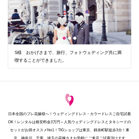
1
2
3
満
H様 カメラマンさんが雨の降らない時間を見計らって外
でも写真を撮る…
日本全国のプレ花嫁様へ！ウェディングドレス・カラードレスご自宅試着
OK！レンタルは格安料金3万円～人気ウェディングドレスとタキシードの
セットがお得オススメNo1！TIGショップは東京、錦糸町駅徒歩3分！東
京、神奈川、千葉、埼玉の花嫁さまお気軽にご来店ご試着頂けます