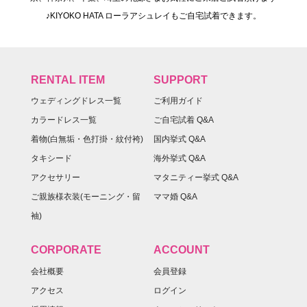
♪KIYOKO HATA ローラアシュレイもご自宅試着できます。
RENTAL ITEM
SUPPORT
ウェディングドレス一覧
ご利用ガイド
カラードレス一覧
ご自宅試着 Q&A
着物(白無垢・色打掛・紋付袴)
国内挙式 Q&A
タキシード
海外挙式 Q&A
アクセサリー
マタニティー挙式 Q&A
ご親族様衣装(モーニング・留
ママ婚 Q&A
袖)
CORPORATE
ACCOUNT
会社概要
会員登録
アクセス
ログイン