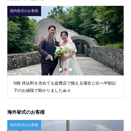
国内挙式のお客様
1
2
3
以
I様 初回フィッティング時からとても丁寧な接客で安心
してお任せすることができました。
海外挙式のお客様
ご自宅試着のお客様