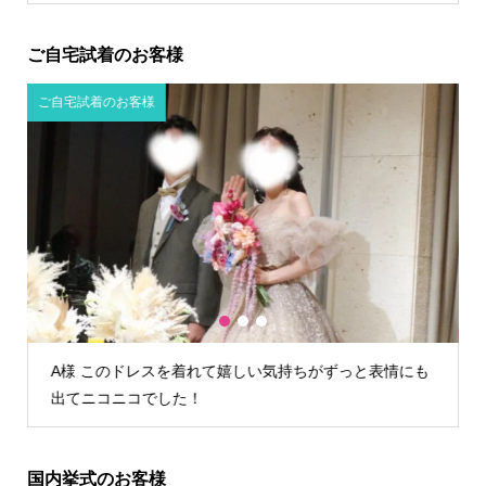
ご自宅試着のお客様
ご自宅試着のお客様
1
2
3
も
K様 TIG dressさんでウェディングドレスを借りて本当
によかったです！
国内挙式のお客様