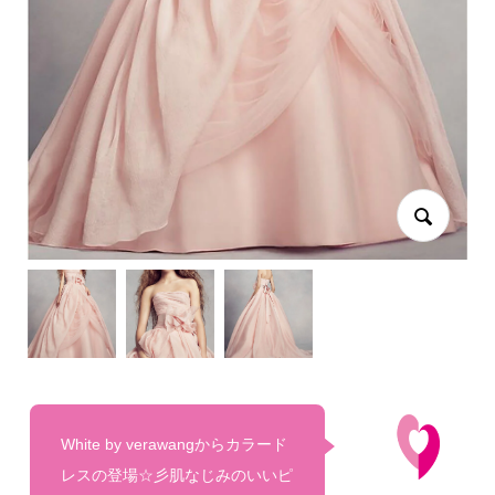
White by verawangからカラード
レスの登場☆彡肌なじみのいいピ