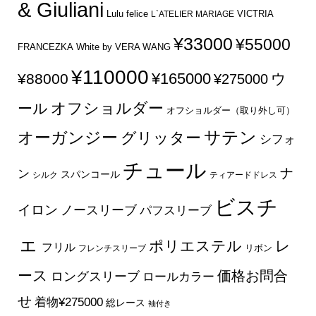
& Giuliani
Lulu felice
VICTRIA
L`ATELIER MARIAGE
¥33000
¥55000
FRANCEZKA
White by VERA WANG
¥110000
¥165000
¥88000
ウ
¥275000
オフショルダー
ール
オフショルダー（取り外し可）
サテン
オーガンジー
グリッター
シフォ
チュール
ナ
ン
スパンコール
シルク
ティアードドレス
ビスチ
イロン
ノースリーブ
パフスリーブ
ェ
ポリエステル
レ
フリル
フレンチスリーブ
リボン
ース
価格お問合
ロングスリーブ
ロールカラー
せ
着物¥275000
総レース
袖付き