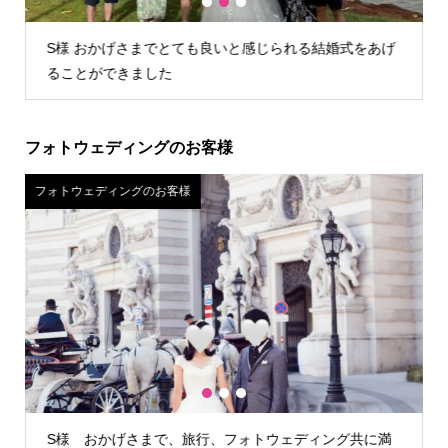
1
2
3
式をあげ
U様 店舗が遠かったので自宅試着しましたが、問題なく
試着できお値段含めてこちらに決めました。
フォトウェディングのお客様
フォトウェディングのお客様
1
2
3
グ共に満
H様 カメラマンさんが雨の降らない時間を見計らって外