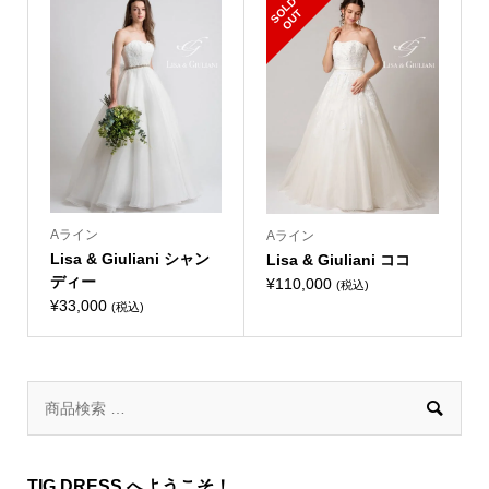
S
L
D
O
U
O
T
Aライン
Aライン
Lisa & Giuliani シャン
Lisa & Giuliani ココ
ディー
¥
110,000
(税込)
¥
33,000
(税込)

TIG DRESS へようこそ！