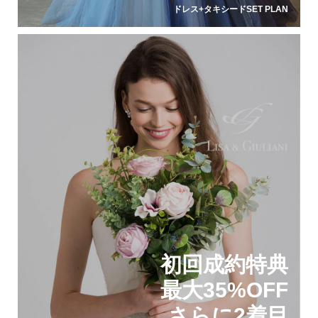
ドレス+タキシードSET PLAN
初回成約特典
最大35%OFF
さらに2着目