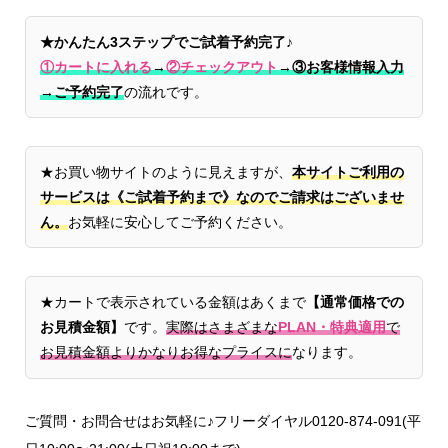
★かんたん3ステップでご試着予約完了♪
①カートに入れる
→
②チェックアウト
→
③お客様情報入力
→ご予約完了
の流れです。
★お買い物サイトのように見えますが、
本サイトご利用の
サービスは《ご試着予約まで》なのでご請求はございませ
ん。
お気軽に安心してご予約ください。
★カートで表示されている金額はあくまで
【通常価格での
お見積金額】
です。
実際はさまざまな
PLAN・特典適用
で
お見積金額よりかなりお得なプライスに
なります。
ご質問・お問合せはお気軽に♪フリーダイヤル0120-874-091(平