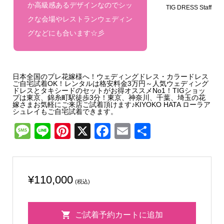
か高級感あるデザインなのでシッ
TIG DRESS Staff
クな会場やレストランウェディン
グなどにも合います☆彡
日本全国のプレ花嫁様へ！ウェディングドレス・カラードレス
ご自宅試着OK！レンタルは格安料金3万円～人気ウェディング
ドレスとタキシードのセットがお得オススメNo1！TIGショッ
プは東京、錦糸町駅徒歩3分！東京、神奈川、千葉、埼玉の花
嫁さまお気軽にご来店ご試着頂けます♪KIYOKO HATA ローラア
シュレイもご自宅試着できます。
Message
Line
Pinterest
X
Facebook
Email
共
有
¥
110,000
(税込)
Lisa
ご試着予約カートに追加
&