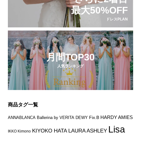
最大50%OFF
ドレスPLAN
月間TOP30
人気ランキング
商品タグ一覧
HARDY AMIES
Fix.B
ANNABLANCA
Ballerina by VERITA
DEWY
Lisa
KIYOKO HATA
LAURA ASHLEY
IKKO Kimono