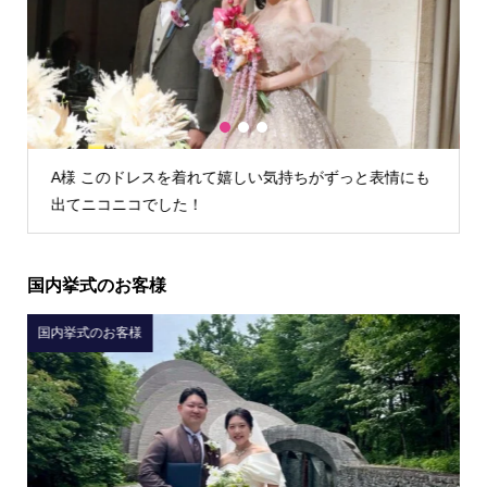
1
2
3
情にも
K様 TIG dressさんでウェディングドレスを借りて本当
によかったです！
国内挙式のお客様
国内挙式のお客様