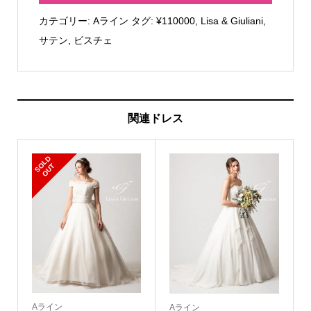
Giuliani
カテゴリー:
Aライン
タグ:
¥110000
,
Lisa & Giuliani
,
ヴ
サテン
,
ビスチェ
ァ
レ
リ
ア
関連ドレス
個
S
L
D
O
U
O
T
Aライン
Aライン