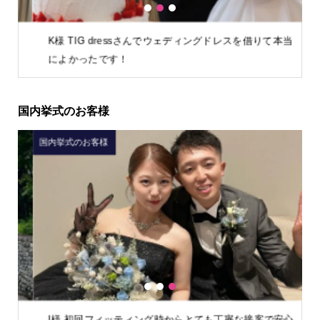
1
2
3
K様 TIG dressさんでウェディングドレスを借りて本当
によかったです！
国内挙式のお客様
国内挙式のお客様
国
1
2
3
I様 初回フィッティング時からとても丁寧な接客で安心