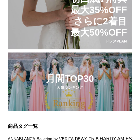
最大35%OFF
さらに2着目
最大50%OFF
ドレスPLAN
月間TOP30
人気ランキング
商品タグ一覧
HARDY AMIES
Fix.B
ANNABLANCA
Ballerina by VERITA
DEWY