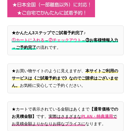
★かんたん3ステップでご試着予約完了♪
①カートに入れる
→
②チェックアウト
→
③お客様情報入力
→ご予約完了
の流れです。
★お買い物サイトのように見えますが、
本サイトご利用の
サービスは《ご試着予約まで》なのでご請求はございませ
ん。
お気軽に安心してご予約ください。
★カートで表示されている金額はあくまで
【通常価格での
お見積金額】
です。
実際はさまざまな
PLAN・特典適用
で
お見積金額よりかなりお得なプライスに
なります。