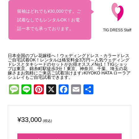
留袖はどれでも¥30,000です。ご
試着なしでもレンタルOK！お電
話一本でも承っております。
TIG DRESS Staff
日本全国のプレ花嫁様へ！ウェディングドレス・カラードレス
ご自宅試着OK！レンタルは格安料金3万円～人気ウェディング
ドレスとタキシードのセットがお得オススメNo1！TIGショッ
プは東京、錦糸町駅徒歩3分！東京、神奈川、千葉、埼玉の花
嫁さまお気軽にご来店ご試着頂けます♪KIYOKO HATA ローラア
シュレイもご自宅試着できます。
Message
Line
Pinterest
X
Facebook
Email
共
有
¥
33,000
(税込)
留