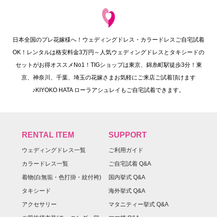
日本全国のプレ花嫁様へ！ウェディングドレス・カラードレスご自宅試着
OK！レンタルは格安料金3万円～人気ウェディングドレスとタキシードの
セットがお得オススメNo1！TIGショップは東京、錦糸町駅徒歩3分！東
京、神奈川、千葉、埼玉の花嫁さまお気軽にご来店ご試着頂けます
♪KIYOKO HATA ローラアシュレイもご自宅試着できます。
RENTAL ITEM
SUPPORT
ウェディングドレス一覧
ご利用ガイド
カラードレス一覧
ご自宅試着 Q&A
着物(白無垢・色打掛・紋付袴)
国内挙式 Q&A
タキシード
海外挙式 Q&A
アクセサリー
マタニティー挙式 Q&A