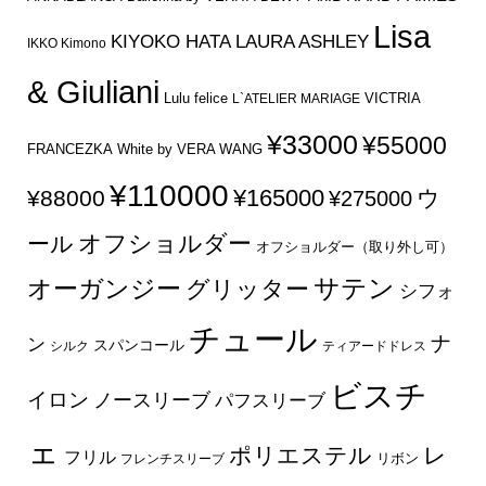
Lisa
KIYOKO HATA
LAURA ASHLEY
IKKO Kimono
& Giuliani
Lulu felice
VICTRIA
L`ATELIER MARIAGE
¥33000
¥55000
FRANCEZKA
White by VERA WANG
¥110000
¥165000
¥88000
ウ
¥275000
オフショルダー
ール
オフショルダー（取り外し可）
サテン
オーガンジー
グリッター
シフォ
チュール
ナ
ン
スパンコール
シルク
ティアードドレス
ビスチ
イロン
ノースリーブ
パフスリーブ
ェ
ポリエステル
レ
フリル
フレンチスリーブ
リボン