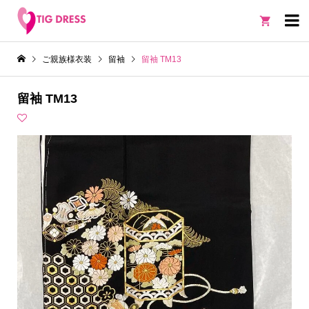

ご親族様衣装
留袖
留袖 TM13
留袖 TM13