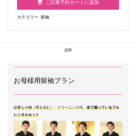
ご試着予約カートに追加
袖
TM13
カテゴリー:
留袖
個
説明
お母様用留袖プラン
必要な小物（帯を含む）、クリーニング代、
全て揃っているフル
レンタルセット