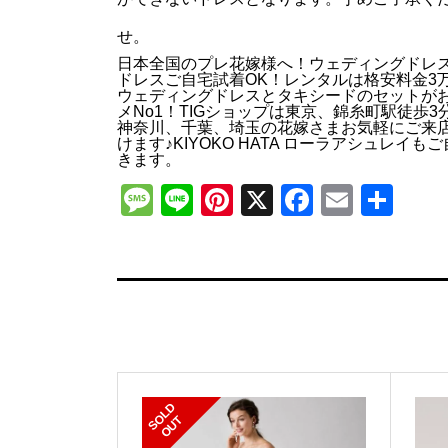
せ。
日本全国のプレ花嫁様へ！ウェディングドレ
ドレスご自宅試着OK！レンタルは格安料金3
ウェディングドレスとタキシードのセットが
メNo1！TIGショップは東京、錦糸町駅徒歩3
神奈川、千葉、埼玉の花嫁さまお気軽にご来
けます♪KIYOKO HATA ローラアシュレイも
きます。
Message
Line
Pinterest
X
Faceboo
Email
共
有
S
L
D
O
U
O
T