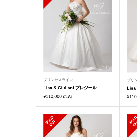
プリンセスライン
プリ
Lisa & Giuliani プレジール
Lis
¥
110,000
¥
110
(税込)
S
L
D
O
U
O
T