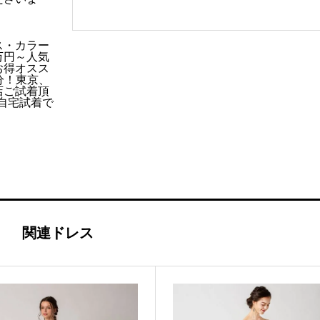
個
ス・カラー
万円～人気
お得オスス
分！東京、
店ご試着頂
ご自宅試着で
k
関連ドレス