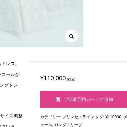
るドレス。
ンコールが
¥
110,000
(税込)
ングトレー
ポ
ご試着予約カートに追加
ル
ッ
りサイズ調整
カテゴリー:
プリンセスライン
タグ:
¥110000
,
ク
ュール
,
ロングスリーブ
ス
ださいま