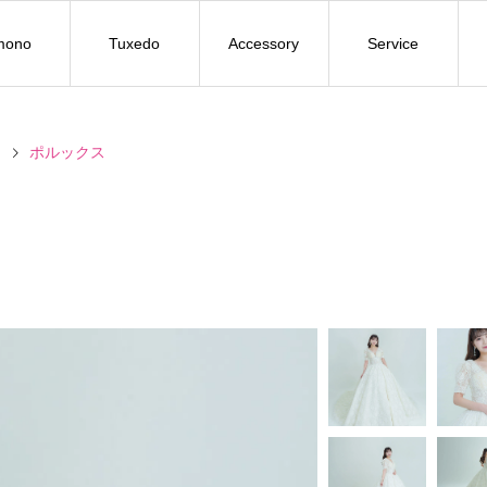
mono
Tuxedo
Accessory
Service
ン
ポルックス