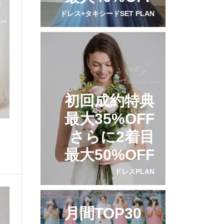
ドレス+タキシードSET PLAN
初回成約特典
最大35%OFF
さらに2着目
最大50%OFF
ドレスPLAN
月間TOP30