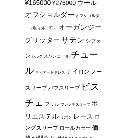
¥165000
ウール
¥275000
オフショルダー
オフショルダ
オーガンジー
ー（取り外し可）
サテン
グリッター
シフォ
チュー
ン
スパンコール
シルク
ル
ナイロン
ノー
ティアードドレス
ビス
スリーブ
パフスリーブ
チェ
ポ
フリル
フレンチスリーブ
リエステル
レース
ロ
リボン
価
ングスリーブ
ロールカラー