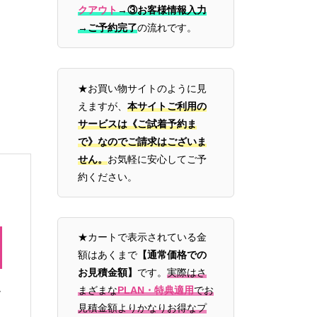
クアウト
→
③お客様情報入力
→ご予約完了
の流れです。
★お買い物サイトのように見
えますが、
本サイトご利用の
サービスは《ご試着予約ま
で》なのでご請求はございま
せん。
お気軽に安心してご予
約ください。
★カートで表示されている金
額はあくまで
【通常価格での
お見積金額】
です。
実際はさ
まざまな
PLAN・特典適用
でお
チ
見積金額よりかなりお得なプ