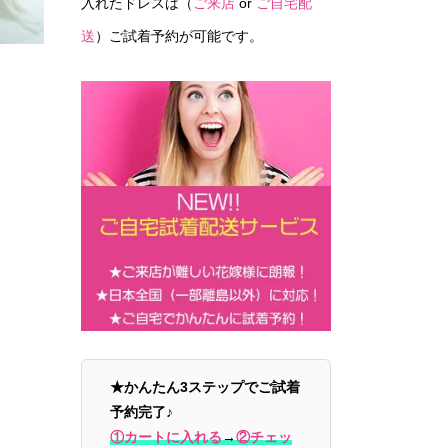
入れたドレスは（
ご来店
or
ご自宅配
送
）ご試着予約が可能です。
★かんたん3ステップでご試着
予約完了♪
①カートに入れる
→
②チェッ