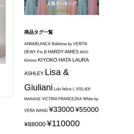
人気ランキング
商品タグ一覧
ANNABLANCA
Ballerina by VERITA
HARDY AMIES
Fix.B
DEWY
IKKO
KIYOKO HATA
LAURA
Kimono
Lisa &
ASHLEY
Giuliani
Lulu felice
L`ATELIER
VICTRIA FRANCEZKA
MARIAGE
White by
¥33000
¥55000
VERA WANG
¥110000
¥88000