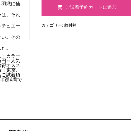
白
・羽織に仙
ご試着予約カートに追加
菱
今は、それ
ぼ
カテゴリー:
紋付袴
シチュエー
か
し
たい。その
袴
した。
個
ス・カラー
万円～人気
お得オスス
分！東京、
店ご試着頂
ご自宅試着で
k