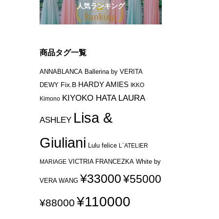
人気ランキング
商品タグ一覧
ANNABLANCA
Ballerina by VERITA
HARDY AMIES
Fix.B
DEWY
IKKO
KIYOKO HATA
LAURA
Kimono
Lisa &
ASHLEY
Giuliani
Lulu felice
L`ATELIER
VICTRIA FRANCEZKA
MARIAGE
White by
¥33000
¥55000
VERA WANG
¥110000
¥88000