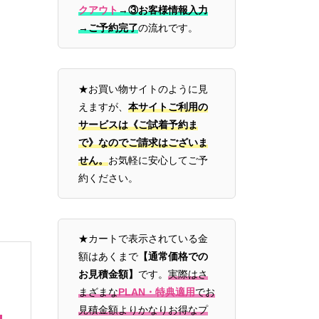
クアウト
→
③お客様情報入力
→ご予約完了
の流れです。
★お買い物サイトのように見
えますが、
本サイトご利用の
サービスは《ご試着予約ま
で》なのでご請求はございま
せん。
お気軽に安心してご予
約ください。
★カートで表示されている金
額はあくまで
【通常価格での
お見積金額】
です。
実際はさ
まざまな
PLAN・特典適用
でお
見積金額よりかなりお得なプ