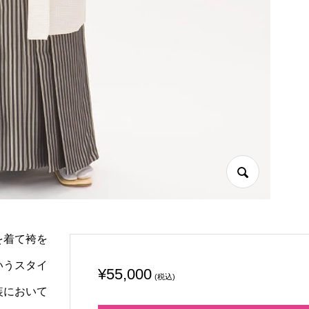
を着て袴を
いうスタイ
¥
55,000
(税込)
装において