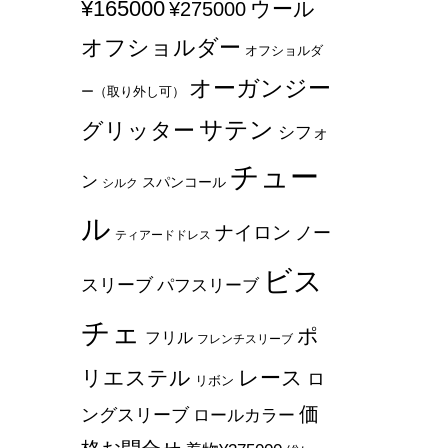
¥165000
ウール
¥275000
オフショルダー
オフショルダ
オーガンジー
ー（取り外し可）
サテン
グリッター
シフォ
チュー
ン
スパンコール
シルク
ル
ナイロン
ノー
ティアードドレス
ビス
スリーブ
パフスリーブ
チェ
ポ
フリル
フレンチスリーブ
リエステル
レース
ロ
リボン
価
ングスリーブ
ロールカラー