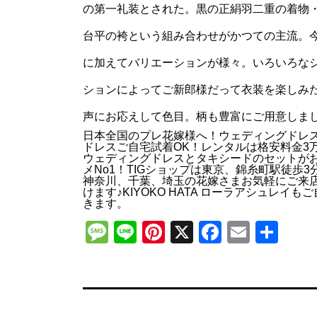
の第一礼装とされた。黒の正絹羽二重の着物
台平の袴という組み合わせがかつての主流。
に加えてバリエーションが様々。いろいろな
ションによってご新郎様だって衣装を楽しみ
声にお応えして色目。柄も豊富にご用意しま
日本全国のプレ花嫁様へ！ウェディングドレ
ドレスご自宅試着OK！レンタルは格安料金3
ウェディングドレスとタキシードのセットが
メNo1！TIGショップは東京、錦糸町駅徒歩3
神奈川、千葉、埼玉の花嫁さまお気軽にご来
けます♪KIYOKO HATA ローラアシュレイも
きます。
Message
Line
Pinterest
X
Faceboo
Email
共
有