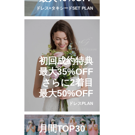
ドレス+タキシードSET PLAN
初回成約特典
最大35%OFF
さらに2着目
最大50%OFF
ドレスPLAN
月間TOP30