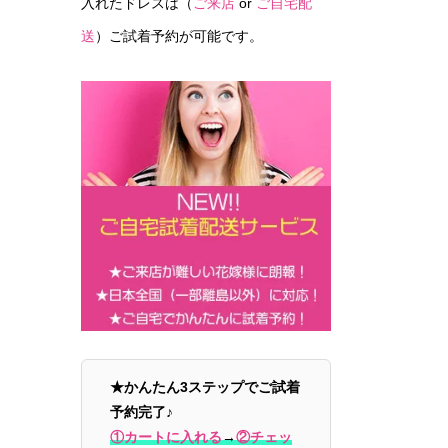
入れたドレスは（
ご来店
or
ご自宅配
送
）ご試着予約が可能です。
★かんたん3ステップでご試着
予約完了♪
①カートに入れる
→
②チェッ