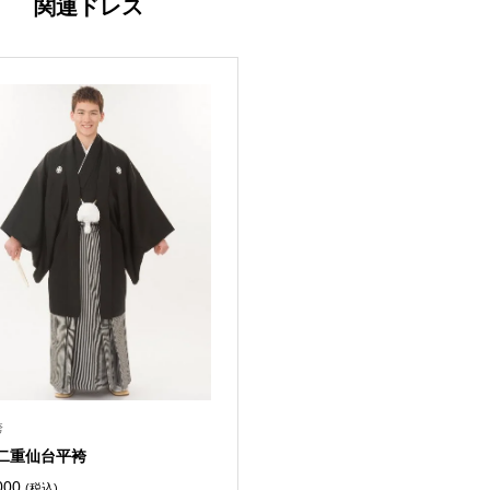
関連ドレス
袴
二重仙台平袴
000
(税込)