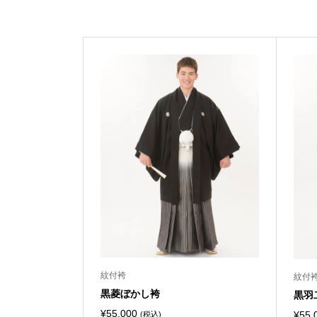
紋付袴
紋付
黒菱ぼかし袴
黒羽
¥
55,000
¥
55,
(税込)