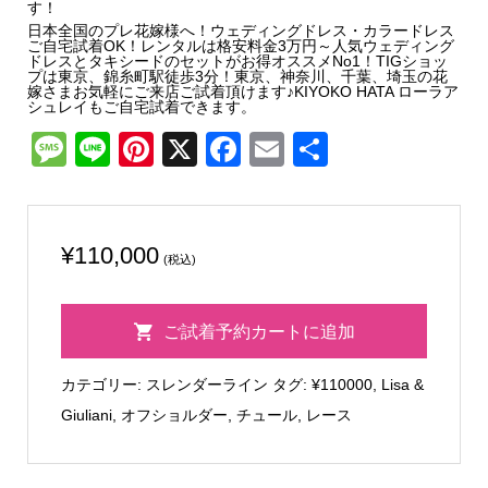
す！
日本全国のプレ花嫁様へ！ウェディングドレス・カラードレス
ご自宅試着OK！レンタルは格安料金3万円～人気ウェディング
ドレスとタキシードのセットがお得オススメNo1！TIGショッ
プは東京、錦糸町駅徒歩3分！東京、神奈川、千葉、埼玉の花
嫁さまお気軽にご来店ご試着頂けます♪KIYOKO HATA ローラア
シュレイもご自宅試着できます。
Message
Line
Pinterest
X
Facebook
Email
共
有
¥
110,000
(税込)
Lisa
ご試着予約カートに追加
&
Giuliani
カテゴリー:
スレンダーライン
タグ:
¥110000
,
Lisa &
ル
Giuliani
,
オフショルダー
,
チュール
,
レース
ナ
個