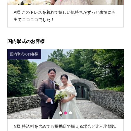
も
K様 TIG dressさんでウェディングドレスを借りて本当
によかったです！
国内挙式のお客様
国内挙式のお客様
1
2
3
額以
I様 初回フィッティング時からとても丁寧な接客で安心