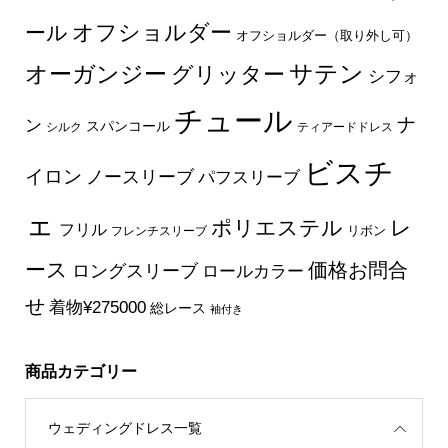
オフショルダー
ール
オフショルダー（取り外し可）
サテン
オーガンジー
グリッター
シフォ
チュール
ナ
ン
スパンコール
シルク
ティアードドレス
ビスチ
イロン
ノースリーブ
パフスリーブ
ェ
ポリエステル
レ
フリル
フレンチスリーブ
リボン
ース
価格お問合
ロングスリーブ
ロールカラー
せ
着物¥275000
総レース
袖付き
商品カテゴリー
ウェディングドレス一覧