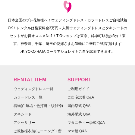
日本全国のプレ花嫁様へ！ウェディングドレス・カラードレスご自宅試着
OK！レンタルは格安料金3万円～人気ウェディングドレスとタキシードの
セットがお得オススメNo1！TIGショップは東京、錦糸町駅徒歩3分！東
京、神奈川、千葉、埼玉の花嫁さまお気軽にご来店ご試着頂けます
♪KIYOKO HATA ローラアシュレイもご自宅試着できます。
RENTAL ITEM
SUPPORT
ウェディングドレス一覧
ご利用ガイド
カラードレス一覧
ご自宅試着 Q&A
着物(白無垢・色打掛・紋付袴)
国内挙式 Q&A
タキシード
海外挙式 Q&A
アクセサリー
マタニティー挙式 Q&A
ご親族様衣装(モーニング・留
ママ婚 Q&A