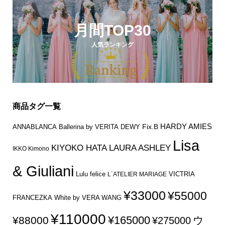
月間TOP30
人気ランキング
商品タグ一覧
HARDY AMIES
Fix.B
ANNABLANCA
Ballerina by VERITA
DEWY
Lisa
KIYOKO HATA
LAURA ASHLEY
IKKO Kimono
& Giuliani
Lulu felice
VICTRIA
L`ATELIER MARIAGE
¥33000
¥55000
FRANCEZKA
White by VERA WANG
¥110000
¥165000
¥88000
ウ
¥275000