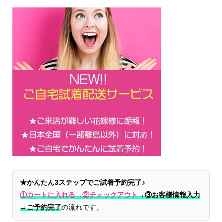
★かんたん3ステップでご試着予約完了♪
①カートに入れる
→
②チェックアウト
→
③お客様情報入力
→ご予約完了
の流れです。