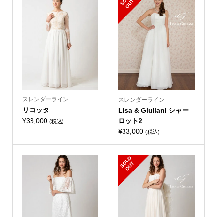
O
T
スレンダーライン
スレンダーライン
リコッタ
Lisa & Giuliani シャー
¥
33,000
ロット2
(税込)
¥
33,000
(税込)
S
L
D
O
U
O
T