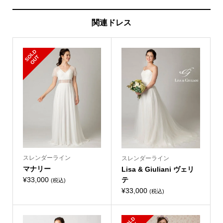
関連ドレス
S
L
D
O
U
O
T
スレンダーライン
スレンダーライン
マナリー
Lisa & Giuliani ヴェリ
¥
33,000
テ
(税込)
¥
33,000
(税込)
S
L
D
O
U