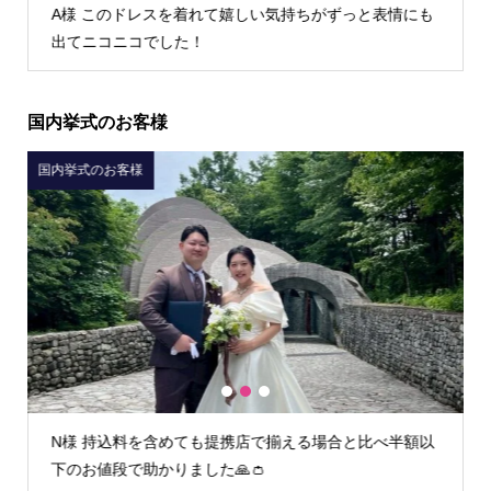
も
K様 TIG dressさんでウェディングドレスを借りて本当
によかったです！
国内挙式のお客様
国内挙式のお客様
1
2
3
額以
I様 初回フィッティング時からとても丁寧な接客で安心
してお任せすることができました。