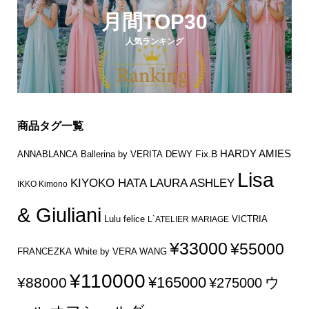
月間TOP30
人気ランキング
商品タグ一覧
HARDY AMIES
Fix.B
ANNABLANCA
Ballerina by VERITA
DEWY
Lisa
KIYOKO HATA
LAURA ASHLEY
IKKO Kimono
& Giuliani
Lulu felice
VICTRIA
L`ATELIER MARIAGE
¥33000
¥55000
FRANCEZKA
White by VERA WANG
¥110000
¥165000
¥88000
ウ
¥275000