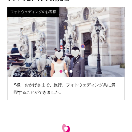
フォトウェディングのお客様
1
2
3
満
H様 カメラマンさんが雨の降らない時間を見計らって外
でも写真を撮る…