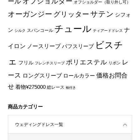
オフショルダー
ール
オフショルダー（取り外し可）
サテン
オーガンジー
グリッター
シフォ
チュール
ナ
ン
スパンコール
シルク
ティアードドレス
ビスチ
イロン
ノースリーブ
パフスリーブ
ェ
ポリエステル
レ
フリル
フレンチスリーブ
リボン
ース
価格お問合
ロングスリーブ
ロールカラー
せ
着物¥275000
総レース
袖付き
商品カテゴリー
ウェディングドレス一覧