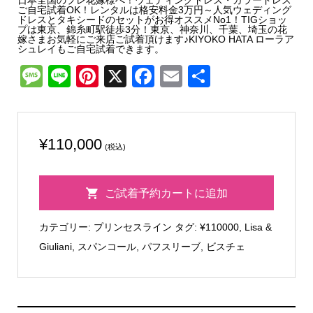
日本全国のプレ花嫁様へ！ウェディングドレス・カラードレス
ご自宅試着OK！レンタルは格安料金3万円～人気ウェディング
ドレスとタキシードのセットがお得オススメNo1！TIGショッ
プは東京、錦糸町駅徒歩3分！東京、神奈川、千葉、埼玉の花
嫁さまお気軽にご来店ご試着頂けます♪KIYOKO HATA ローラア
シュレイもご自宅試着できます。
Message
Line
Pinterest
X
Facebook
Email
共
有
¥
110,000
(税込)
Lisa
ご試着予約カートに追加
&
Giuliani
カテゴリー:
プリンセスライン
タグ:
¥110000
,
Lisa &
ベ
Giuliani
,
スパンコール
,
パフスリーブ
,
ビスチェ
ル
個