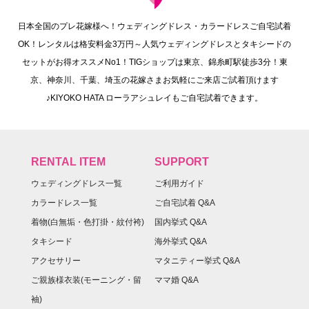
日本全国のプレ花嫁様へ！ウェディングドレス・カラードレスご自宅試着
OK！レンタルは格安料金3万円～人気ウェディングドレスとタキシードの
セットがお得オススメNo1！TIGショップは東京、錦糸町駅徒歩3分！東
京、神奈川、千葉、埼玉の花嫁さまお気軽にご来店ご試着頂けます
♪KIYOKO HATA ローラアシュレイもご自宅試着できます。
RENTAL ITEM
SUPPORT
ウェディングドレス一覧
ご利用ガイド
カラードレス一覧
ご自宅試着 Q&A
着物(白無垢・色打掛・紋付袴)
国内挙式 Q&A
タキシード
海外挙式 Q&A
アクセサリー
マタニティー挙式 Q&A
ご親族様衣装(モーニング・留
ママ婚 Q&A
袖)