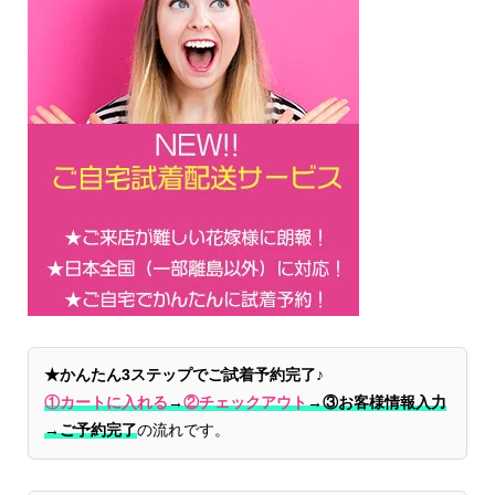
★かんたん3ステップでご試着予約完了♪
①カートに入れる
→
②チェックアウト
→
③お客様情報入力
→ご予約完了
の流れです。