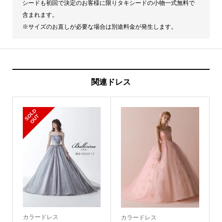
シードも初回で決定のお客様に限りタキシードの小物一式無料で
含まれます。
※サイズのお直しが必要な場合は別途料金が発生します。
関連ドレス
S
L
D
O
U
O
T
カラードレス
カラードレス