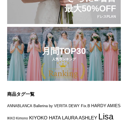
最大50%OFF
ドレスPLAN
月間TOP30
人気ランキング
商品タグ一覧
HARDY AMIES
Fix.B
ANNABLANCA
Ballerina by VERITA
DEWY
Lisa
KIYOKO HATA
LAURA ASHLEY
IKKO Kimono