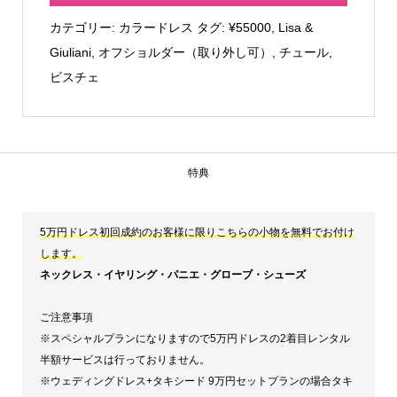
Giuliani
カテゴリー:
カラードレス
タグ:
¥55000
,
Lisa &
ジ
Giuliani
,
オフショルダー（取り外し可）
,
チュール
,
ュ
ビスチェ
エ
ル
（レ
ッ
特典
ド）
個
5万円ドレス初回成約のお客様に限りこちらの小物を無料でお付け
します。
ネックレス・イヤリング・パニエ・グローブ・シューズ
ご注意事項
※スペシャルプランになりますので5万円ドレスの2着目レンタル
半額サービスは行っておりません。
※ウェディングドレス+タキシード 9万円セットプランの場合タキ