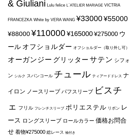
& Giuliani
Lulu felice
VICTRIA
L`ATELIER MARIAGE
¥33000
¥55000
FRANCEZKA
White by VERA WANG
¥110000
¥165000
¥88000
ウ
¥275000
オフショルダー
ール
オフショルダー（取り外し可）
サテン
オーガンジー
グリッター
シフォ
チュール
ナ
ン
スパンコール
シルク
ティアードドレス
ビスチ
イロン
ノースリーブ
パフスリーブ
ェ
ポリエステル
レ
フリル
フレンチスリーブ
リボン
ース
価格お問合
ロングスリーブ
ロールカラー
せ
着物¥275000
総レース
袖付き