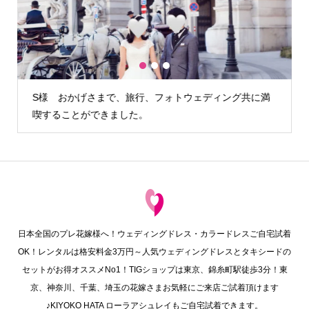
1
2
3
に満
H様 カメラマンさんが雨の降らない時間を見計らって外
でも写真を撮る…
日本全国のプレ花嫁様へ！ウェディングドレス・カラードレスご自宅試着
OK！レンタルは格安料金3万円～人気ウェディングドレスとタキシードの
セットがお得オススメNo1！TIGショップは東京、錦糸町駅徒歩3分！東
京、神奈川、千葉、埼玉の花嫁さまお気軽にご来店ご試着頂けます
♪KIYOKO HATA ローラアシュレイもご自宅試着できます。