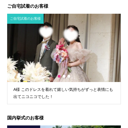
ご自宅試着のお客様
ご自宅試着のお客様
1
2
3
にも
K様 TIG dressさんでウェディングドレスを借りて本当
によかったです！
国内挙式のお客様