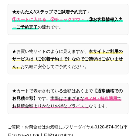
★かんたん3ステップでご試着予約完了♪
①カートに入れる
→
②チェックアウト
→
③お客様情報入力
→ご予約完了
の流れです。
★お買い物サイトのように見えますが、
本サイトご利用の
サービスは《ご試着予約まで》なのでご請求はございませ
ん。
お気軽に安心してご予約ください。
★カートで表示されている金額はあくまで
【通常価格での
お見積金額】
です。
実際はさまざまな
PLAN・特典適用
で
お見積金額よりかなりお得なプライスに
なります。
ご質問・お問合せはお気軽に♪フリーダイヤル0120-874-091(平
日10:00〜21:00(土日祝19:00まで)