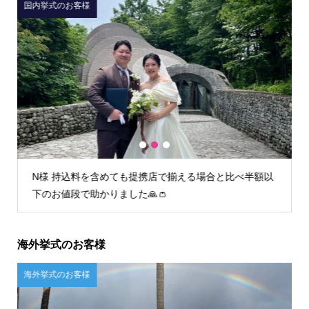
国内挙式のお客様
1
2
3
額以
I様 初回フィッティング時からとても丁寧な接客で安心
してお任せすることができました。
海外挙式のお客様
ご自宅試着のお客様