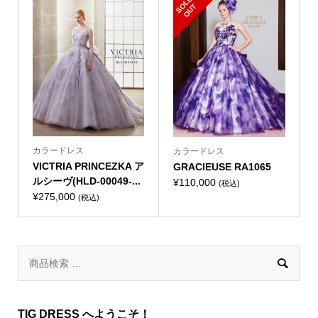
S
L
D
O
U
O
T
カラードレス
カラードレス
VICTRIA PRINCEZKA ア
GRACIEUSE RA1065
ルシーヴ(HLD-00049-...
¥
110,000
(税込)
¥
275,000
(税込)

TIG DRESS へようこそ！