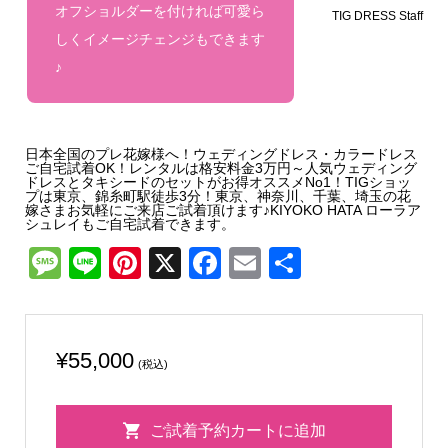
オフショルダーを付ければ可愛ら
TIG DRESS Staff
しくイメージチェンジもできます
♪
日本全国のプレ花嫁様へ！ウェディングドレス・カラードレス
ご自宅試着OK！レンタルは格安料金3万円～人気ウェディング
ドレスとタキシードのセットがお得オススメNo1！TIGショッ
プは東京、錦糸町駅徒歩3分！東京、神奈川、千葉、埼玉の花
嫁さまお気軽にご来店ご試着頂けます♪KIYOKO HATA ローラア
シュレイもご自宅試着できます。
Message
Line
Pinterest
X
Facebook
Email
共
有
¥
55,000
(税込)
Lisa
ご試着予約カートに追加
&