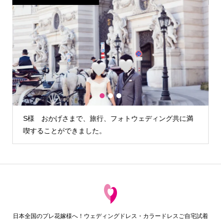
1
2
3
満
H様 カメラマンさんが雨の降らない時間を見計らって外
でも写真を撮る…
日本全国のプレ花嫁様へ！ウェディングドレス・カラードレスご自宅試着