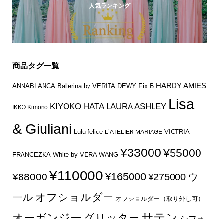
人気ランキング
商品タグ一覧
HARDY AMIES
Fix.B
ANNABLANCA
Ballerina by VERITA
DEWY
Lisa
KIYOKO HATA
LAURA ASHLEY
IKKO Kimono
& Giuliani
Lulu felice
VICTRIA
L`ATELIER MARIAGE
¥33000
¥55000
FRANCEZKA
White by VERA WANG
¥110000
¥165000
¥88000
ウ
¥275000
オフショルダー
ール
オフショルダー（取り外し可）
サテン
オーガンジー
グリッター
シフォ