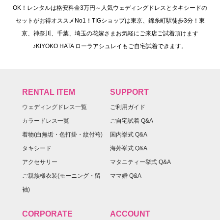
OK！レンタルは格安料金3万円～人気ウェディングドレスとタキシードの
セットがお得オススメNo1！TIGショップは東京、錦糸町駅徒歩3分！東
京、神奈川、千葉、埼玉の花嫁さまお気軽にご来店ご試着頂けます
♪KIYOKO HATA ローラアシュレイもご自宅試着できます。
RENTAL ITEM
SUPPORT
ウェディングドレス一覧
ご利用ガイド
カラードレス一覧
ご自宅試着 Q&A
着物(白無垢・色打掛・紋付袴)
国内挙式 Q&A
タキシード
海外挙式 Q&A
アクセサリー
マタニティー挙式 Q&A
ご親族様衣装(モーニング・留
ママ婚 Q&A
袖)
CORPORATE
ACCOUNT