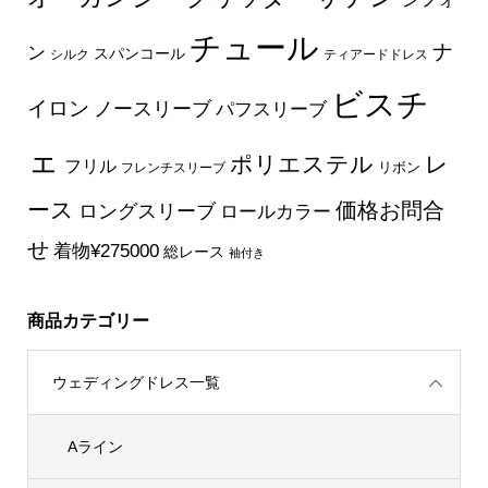
チュール
ナ
ン
スパンコール
シルク
ティアードドレス
ビスチ
イロン
ノースリーブ
パフスリーブ
ェ
ポリエステル
レ
フリル
フレンチスリーブ
リボン
ース
価格お問合
ロングスリーブ
ロールカラー
せ
着物¥275000
総レース
袖付き
商品カテゴリー
ウェディングドレス一覧
Aライン