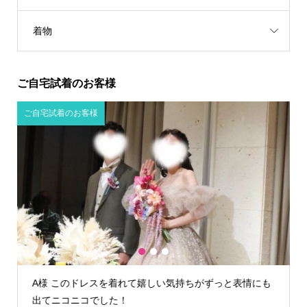
着物
ご自宅試着のお客様
ご自宅試着のお客様
1
2
3
も
K様 TIG dressさんでウェディングドレスを借りて本当
によかったです！