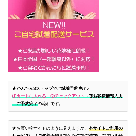
★かんたん3ステップでご試着予約完了♪
①カートに入れる
→
②チェックアウト
→
③お客様情報入力
→ご予約完了
の流れです。
★お買い物サイトのように見えますが、
本サイトご利用の
サービスは《ご試着予約まで》なのでご請求はございませ