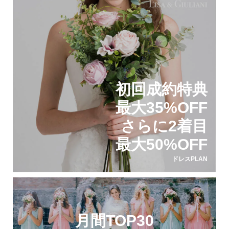
初回成約特典
最大35%OFF
さらに2着目
最大50%OFF
ドレスPLAN
月間TOP30