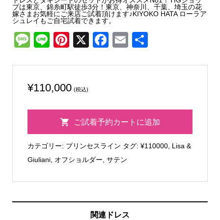
ドレスとタキシードのセットがお得オススメNo1！TIGショッ
プは東京、錦糸町駅徒歩3分！東京、神奈川、千葉、埼玉の花
嫁さまお気軽にご来店ご試着頂けます♪KIYOKO HATA ローラア
シュレイもご自宅試着できます。
Message
Line
Pinterest
X
Facebook
Email
共
有
¥
110,000
(税込)
Lisa
ご試着予約カートに追加
&
Giuliani
カテゴリー:
プリンセスライン
タグ:
¥110000
,
Lisa &
ク
Giuliani
,
オフショルダー
,
サテン
ロ
エ
個
関連ドレス