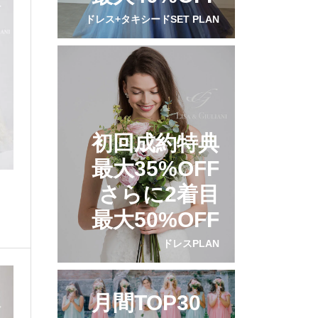
ドレス+タキシードSET PLAN
初回成約特典
最大35%OFF
さらに2着目
最大50%OFF
ドレスPLAN
月間TOP30