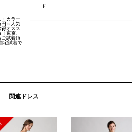
ド
01）
個
ス・カラー
万円～人気
お得オスス
分！東京、
店ご試着頂
ご自宅試着で
k
関連ドレス
S
L
D
O
U
O
T