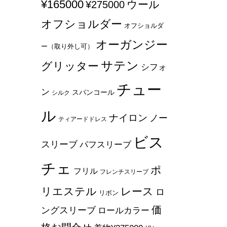
¥165000
ウール
¥275000
オフショルダー
オフショルダ
オーガンジー
ー（取り外し可）
サテン
グリッター
シフォ
チュー
ン
スパンコール
シルク
ル
ナイロン
ノー
ティアードドレス
ビス
スリーブ
パフスリーブ
チェ
ポ
フリル
フレンチスリーブ
リエステル
レース
ロ
リボン
価
ングスリーブ
ロールカラー