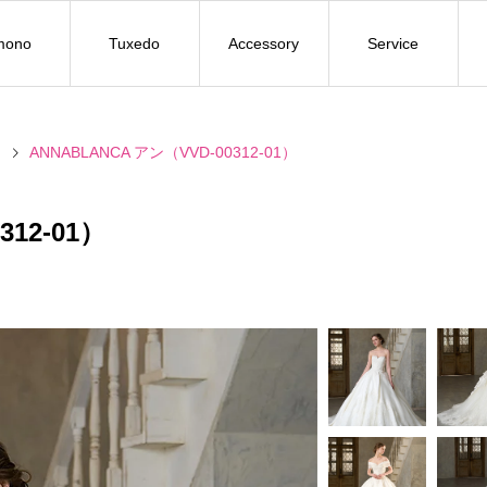
mono
Tuxedo
Accessory
Service
ン
ANNABLANCA アン（VVD-00312-01）
312-01）