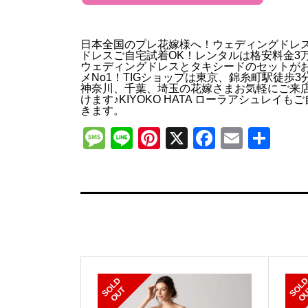
日本全国のプレ花嫁様へ！ウェディングドレ
ドレスご自宅試着OK！レンタルは格安料金3
ウェディングドレスとタキシードのセットが
メNo1！TIGショップは東京、錦糸町駅徒歩3
神奈川、千葉、埼玉の花嫁さまお気軽にご来
けます♪KIYOKO HATA ローラアシュレイも
きます。
Message
Line
Pinterest
X
Faceboo
Email
共
有
S
L
D
O
U
O
T