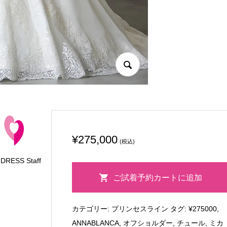
¥
275,000
(税込)
 DRESS Staff
ANNABLANCA
ご試着予約カートに追加
ア
ン
カテゴリー:
プリンセスライン
タグ:
¥275000
,
（VVD-
ANNABLANCA
,
オフショルダー
,
チュール
,
ミカ
00312-