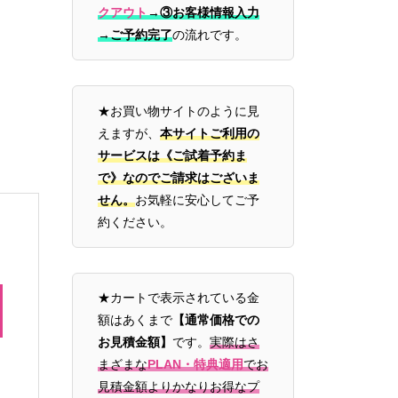
クアウト
→
③お客様情報入力
→ご予約完了
の流れです。
★お買い物サイトのように見
えますが、
本サイトご利用の
サービスは《ご試着予約ま
で》なのでご請求はございま
せん。
お気軽に安心してご予
約ください。
★カートで表示されている金
額はあくまで
【通常価格での
お見積金額】
です。
実際はさ
まざまな
PLAN・特典適用
でお
見積金額よりかなりお得なプ