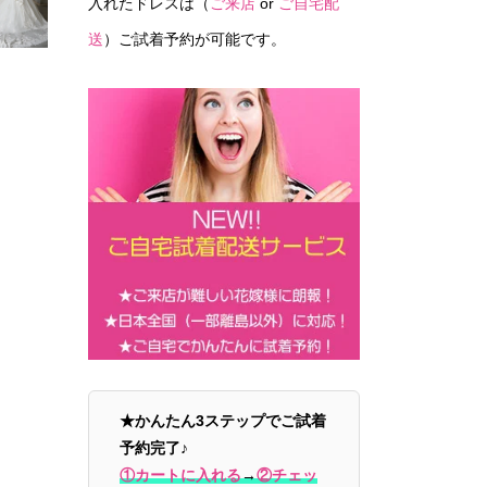
入れたドレスは（
ご来店
or
ご自宅配
送
）ご試着予約が可能です。
★かんたん3ステップでご試着
予約完了♪
①カートに入れる
→
②チェッ