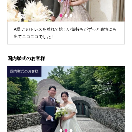
1
2
3
K様 TIG dressさんでウェディングドレスを借りて本当
によかったです！
国内挙式のお客様
国内挙式のお客様
国
1
2
3