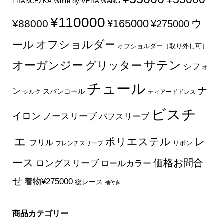
FRANCEZKA
White by VERA WANG
¥110000
¥165000
¥88000
ウ
¥275000
オフショルダー
ール
オフショルダー（取り外し可）
サテン
オーガンジー
グリッター
シフォ
チュール
ナ
ン
スパンコール
シルク
ティアードドレス
ビスチ
イロン
ノースリーブ
パフスリーブ
ェ
ポリエステル
レ
フリル
フレンチスリーブ
リボン
ース
価格お問合
ロングスリーブ
ロールカラー
せ
着物¥275000
総レース
袖付き
商品カテゴリー