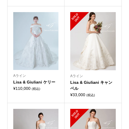
S
L
D
O
U
O
T
Aライン
Aライン
Lisa & Giuliani ケリー
Lisa & Giuliani キャン
¥
110,000
ベル
(税込)
¥
33,000
(税込)
S
L
D
O
U
O
T