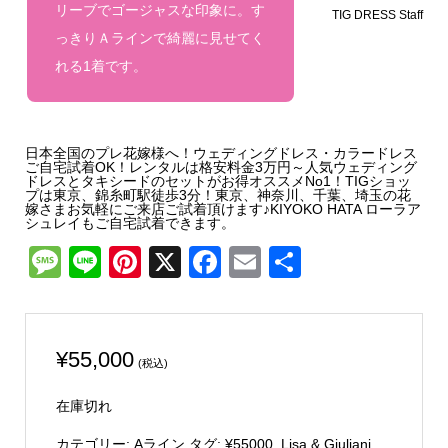
リーブでゴージャスな印象に。す
TIG DRESS Staff
っきりＡラインで綺麗に見せてく
れる1着です。
日本全国のプレ花嫁様へ！ウェディングドレス・カラードレス
ご自宅試着OK！レンタルは格安料金3万円～人気ウェディング
ドレスとタキシードのセットがお得オススメNo1！TIGショッ
プは東京、錦糸町駅徒歩3分！東京、神奈川、千葉、埼玉の花
嫁さまお気軽にご来店ご試着頂けます♪KIYOKO HATA ローラア
シュレイもご自宅試着できます。
Message
Line
Pinterest
X
Facebook
Email
共
有
¥
55,000
(税込)
在庫切れ
カテゴリー:
Aライン
タグ:
¥55000
,
Lisa & Giuliani
,