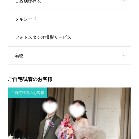
ご親族様衣装
タキシード
フォトスタジオ撮影サービス
着物
ご自宅試着のお客様
ご自宅試着のお客様
ご