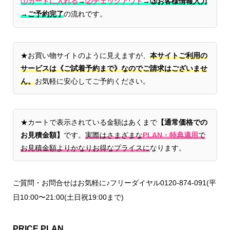
①カートに入れる
→
②チェックアウト
→
③お客様情報入力
→ご予約完了
の流れです。
★お買い物サイトのように見えますが、
本サイトご利用の
サービスは《ご試着予約まで》なのでご請求はございませ
ん。
お気軽に安心してご予約ください。
★カートで表示されている金額はあくまで
【通常価格での
お見積金額】
です。
実際はさまざまな
PLAN・特典適用
で
お見積金額よりかなりお得なプライスに
なります。
ご質問・お問合せはお気軽に♪フリーダイヤル0120-874-091(平
日10:00〜21:00(土日祝19:00まで)
PRICE PLAN