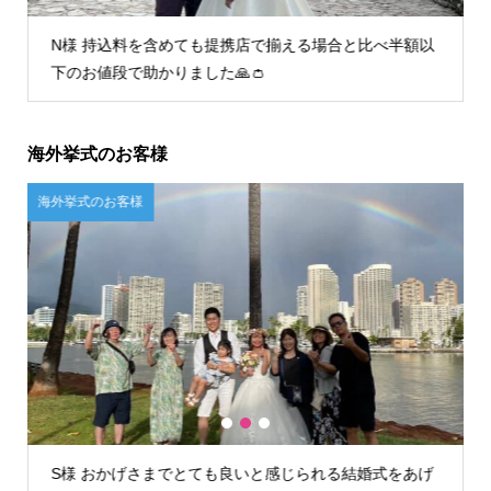
I様 初回フィッティング時からとても丁寧な接客で安心
してお任せすることができました。
海外挙式のお客様
ご自宅試着のお客様
海
1
2
3
U様 店舗が遠かったので自宅試着しましたが、問題なく