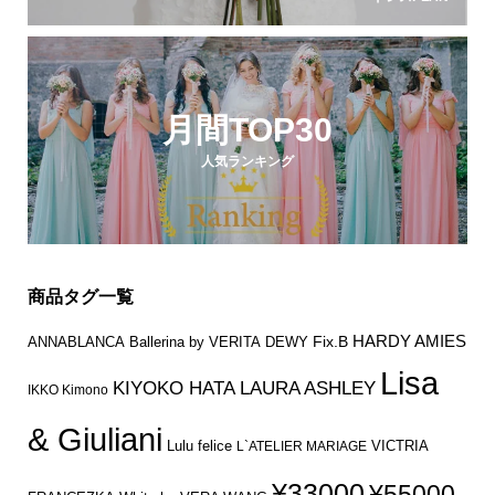
月間TOP30
人気ランキング
商品タグ一覧
HARDY AMIES
Fix.B
ANNABLANCA
Ballerina by VERITA
DEWY
Lisa
KIYOKO HATA
LAURA ASHLEY
IKKO Kimono
& Giuliani
Lulu felice
VICTRIA
L`ATELIER MARIAGE
¥33000
¥55000