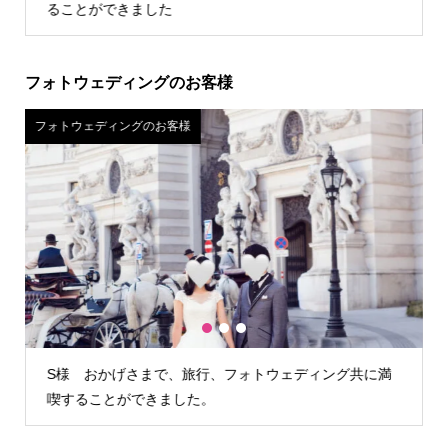
試着できお値段含めてこちらに決めました。
フォトウェディングのお客様
フォトウェディングのお客様
フ
1
2
3
H様 カメラマンさんが雨の降らない時間を見計らって外
でも写真を撮る…