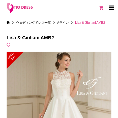

ウェディングドレス一覧
Aライン
Lisa & Giuliani AMB2
Lisa & Giuliani AMB2
S
L
D
O
U
O
T