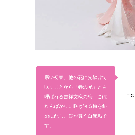
寒い初春、他の花に先駆けて
咲くことから「春の兄」とも
TIG
呼ばれる吉祥文様の梅。こぼ
れんばかりに咲き誇る梅を斜
めに配し、鶴が舞う白無垢で
す。