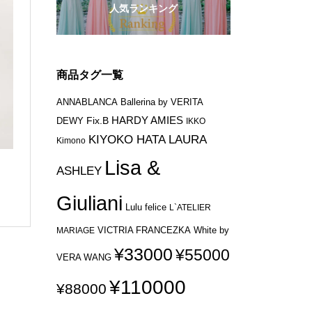
人気ランキング
商品タグ一覧
ANNABLANCA
Ballerina by VERITA
HARDY AMIES
Fix.B
DEWY
IKKO
KIYOKO HATA
LAURA
Kimono
Lisa &
ASHLEY
Giuliani
Lulu felice
L`ATELIER
VICTRIA FRANCEZKA
MARIAGE
White by
¥33000
¥55000
VERA WANG
¥110000
¥88000