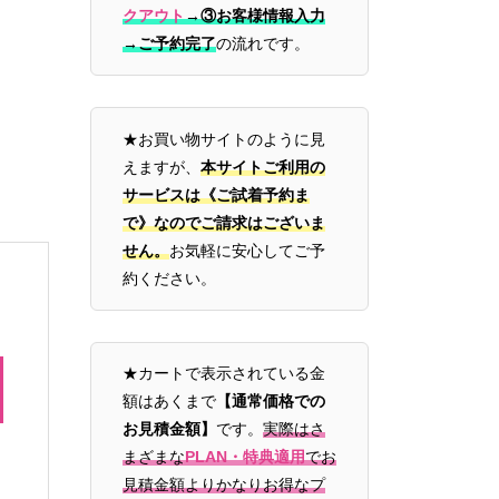
クアウト
→
③お客様情報入力
→ご予約完了
の流れです。
★お買い物サイトのように見
えますが、
本サイトご利用の
サービスは《ご試着予約ま
で》なのでご請求はございま
せん。
お気軽に安心してご予
約ください。
★カートで表示されている金
額はあくまで
【通常価格での
お見積金額】
です。
実際はさ
まざまな
PLAN・特典適用
でお
見積金額よりかなりお得なプ