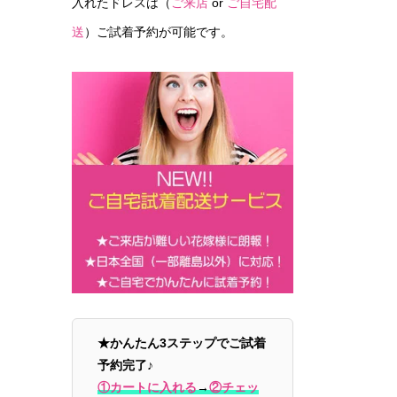
入れたドレスは（
ご来店
or
ご自宅配
送
）ご試着予約が可能です。
★かんたん3ステップでご試着
予約完了♪
①カートに入れる
→
②チェッ