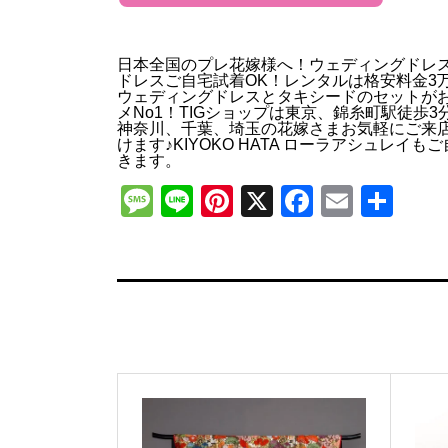
日本全国のプレ花嫁様へ！ウェディングドレ
ドレスご自宅試着OK！レンタルは格安料金3
ウェディングドレスとタキシードのセットが
メNo1！TIGショップは東京、錦糸町駅徒歩3
神奈川、千葉、埼玉の花嫁さまお気軽にご来
けます♪KIYOKO HATA ローラアシュレイも
きます。
Message
Line
Pinterest
X
Faceboo
Email
共
有