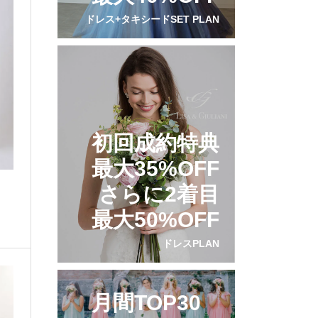
ドレス+タキシードSET PLAN
初回成約特典
最大35%OFF
さらに2着目
最大50%OFF
ドレスPLAN
月間TOP30