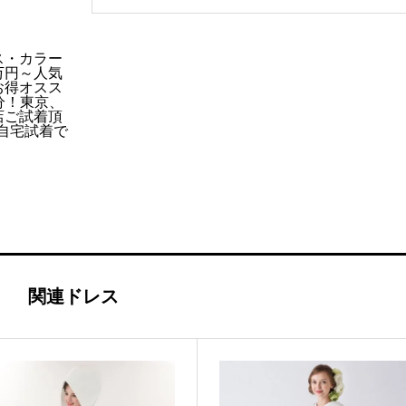
梅
個
ス・カラー
万円～人気
お得オスス
分！東京、
店ご試着頂
ご自宅試着で
k
関連ドレス