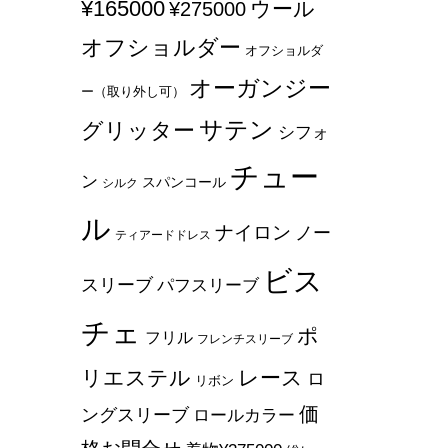
¥165000
ウール
¥275000
オフショルダー
オフショルダ
オーガンジー
ー（取り外し可）
サテン
グリッター
シフォ
チュー
ン
スパンコール
シルク
ル
ナイロン
ノー
ティアードドレス
ビス
スリーブ
パフスリーブ
チェ
ポ
フリル
フレンチスリーブ
リエステル
レース
ロ
リボン
価
ングスリーブ
ロールカラー