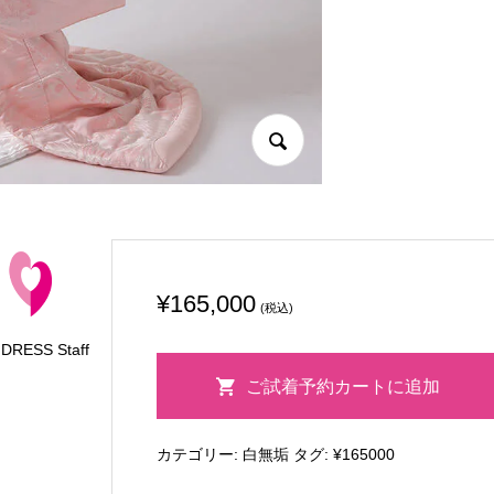
¥
165,000
(税込)
 DRESS Staff
3-
ご試着予約カートに追加
025
鶴
カテゴリー:
白無垢
タグ:
¥165000
に
松