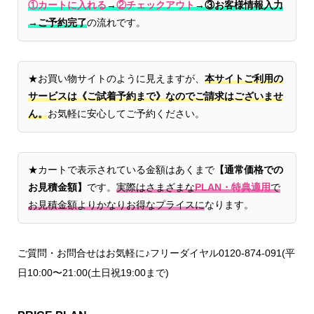
①カートに入れる
→
②チェックアウト
→
③お客様情報入力
→ご予約完了
の流れです。
★お買い物サイトのように見えますが、
本サイトご利用の
サービスは《ご試着予約まで》なのでご請求はございませ
ん。
お気軽に安心してご予約ください。
★カートで表示されている金額はあくまで
【通常価格での
お見積金額】
です。
実際はさまざまな
PLAN・特典適用
で
お見積金額よりかなりお得なプライスに
なります。
ご質問・お問合せはお気軽に♪フリーダイヤル0120-874-091(平
日10:00〜21:00(土日祝19:00まで)