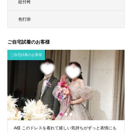
紋付袴
色打掛
ご自宅試着のお客様
ご自宅試着のお客様
1
2
3
も
K様 TIG dressさんでウェディングドレスを借りて本当