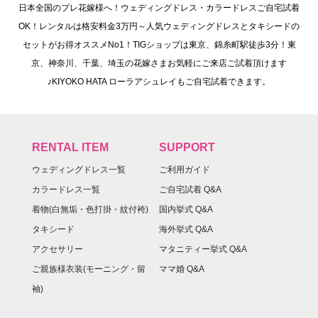
日本全国のプレ花嫁様へ！ウェディングドレス・カラードレスご自宅試着
OK！レンタルは格安料金3万円～人気ウェディングドレスとタキシードの
セットがお得オススメNo1！TIGショップは東京、錦糸町駅徒歩3分！東
京、神奈川、千葉、埼玉の花嫁さまお気軽にご来店ご試着頂けます
♪KIYOKO HATA ローラアシュレイもご自宅試着できます。
RENTAL ITEM
SUPPORT
ウェディングドレス一覧
ご利用ガイド
カラードレス一覧
ご自宅試着 Q&A
着物(白無垢・色打掛・紋付袴)
国内挙式 Q&A
タキシード
海外挙式 Q&A
アクセサリー
マタニティー挙式 Q&A
ご親族様衣装(モーニング・留
ママ婚 Q&A
袖)