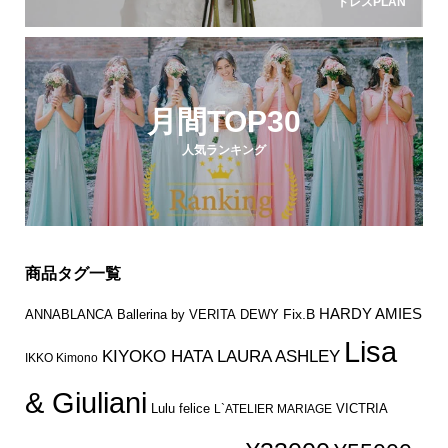
ドレスPLAN
月間TOP30
人気ランキング
商品タグ一覧
HARDY AMIES
Fix.B
ANNABLANCA
Ballerina by VERITA
DEWY
Lisa
KIYOKO HATA
LAURA ASHLEY
IKKO Kimono
& Giuliani
Lulu felice
VICTRIA
L`ATELIER MARIAGE