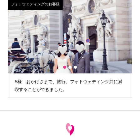
フォトウェディングのお客様
1
2
3
満
H様 カメラマンさんが雨の降らない時間を見計らって外
でも写真を撮る…