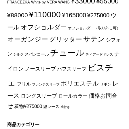
¥33000
¥55000
FRANCEZKA
White by VERA WANG
¥110000
¥165000
¥88000
ウ
¥275000
オフショルダー
ール
オフショルダー（取り外し可）
サテン
オーガンジー
グリッター
シフォ
チュール
ナ
ン
スパンコール
シルク
ティアードドレス
ビスチ
イロン
ノースリーブ
パフスリーブ
ェ
ポリエステル
レ
フリル
フレンチスリーブ
リボン
ース
価格お問合
ロングスリーブ
ロールカラー
せ
着物¥275000
総レース
袖付き
商品カテゴリー