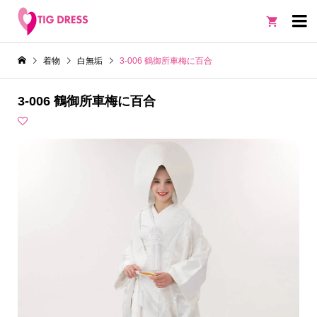

着物
白無垢
3-006 鶴御所車梅に百合
3-006 鶴御所車梅に百合