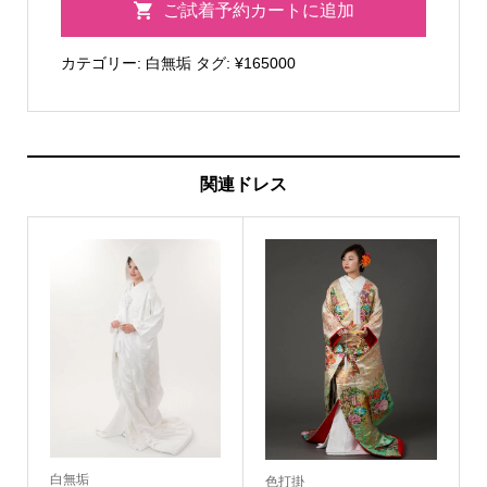
ご試着予約カートに追加
006
鶴
カテゴリー:
白無垢
タグ:
¥165000
御
所
車
梅
関連ドレス
に
百
合
個
白無垢
色打掛