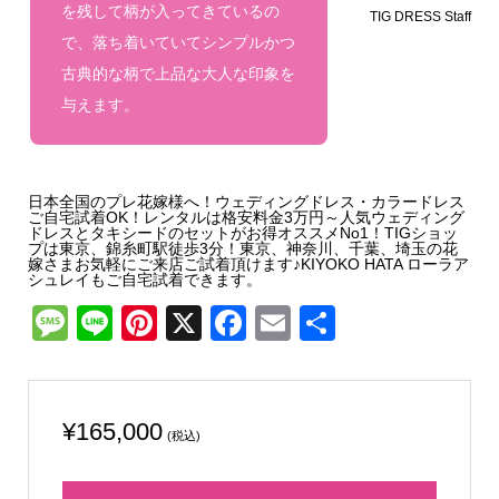
を残して柄が入ってきているの
TIG DRESS Staff
で、落ち着いていてシンプルかつ
古典的な柄で上品な大人な印象を
与えます。
日本全国のプレ花嫁様へ！ウェディングドレス・カラードレス
ご自宅試着OK！レンタルは格安料金3万円～人気ウェディング
ドレスとタキシードのセットがお得オススメNo1！TIGショッ
プは東京、錦糸町駅徒歩3分！東京、神奈川、千葉、埼玉の花
嫁さまお気軽にご来店ご試着頂けます♪KIYOKO HATA ローラア
シュレイもご自宅試着できます。
Message
Line
Pinterest
X
Facebook
Email
共
有
¥
165,000
(税込)
3-