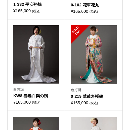
1-332 平安翔鶴
0-102 花車花丸
¥
165,000
¥
165,000
(税込)
(税込)
S
L
D
O
U
O
T
白無垢
色打掛
KW8 春暁白鶴の讃
0-219 華鼓寿桜鶴
¥
165,000
¥
165,000
(税込)
(税込)