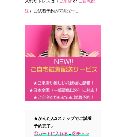
入れたドレスは（
ご来店
or
ご自宅配
送
）ご試着予約が可能です。
★かんたん3ステップでご試着
予約完了♪
①カートに入れる
→
②チェッ