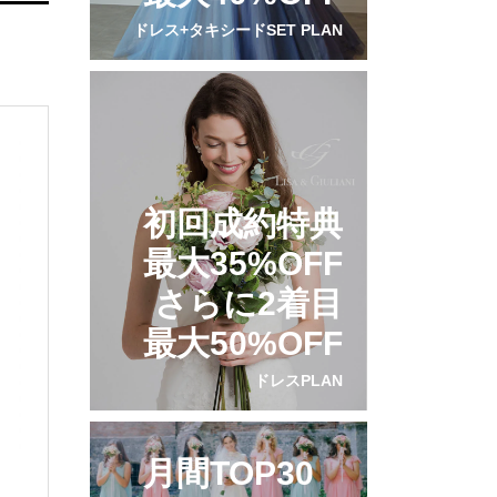
ドレス+タキシードSET PLAN
初回成約特典
最大35%OFF
さらに2着目
最大50%OFF
ドレスPLAN
月間TOP30