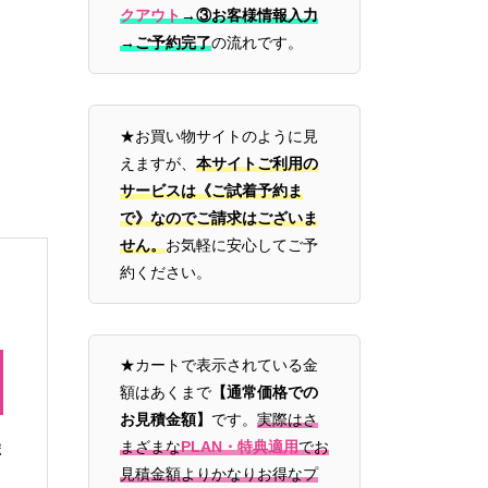
クアウト
→
③お客様情報入力
→ご予約完了
の流れです。
★お買い物サイトのように見
えますが、
本サイトご利用の
サービスは《ご試着予約ま
で》なのでご請求はございま
せん。
お気軽に安心してご予
約ください。
★カートで表示されている金
額はあくまで
【通常価格での
お見積金額】
です。
実際はさ
まざまな
PLAN・特典適用
でお
ポ
見積金額よりかなりお得なプ