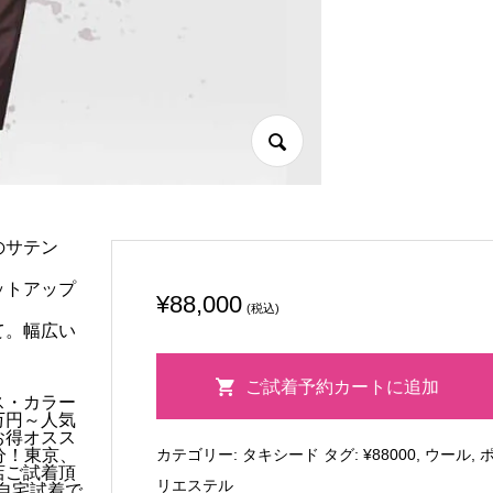
のサテン
ットアップ
¥
88,000
(税込)
て。幅広い
20373
ご試着予約カートに追加
個
ス・カラー
万円～人気
お得オスス
カテゴリー:
タキシード
タグ:
¥88000
,
ウール
,
分！東京、
店ご試着頂
リエステル
ご自宅試着で