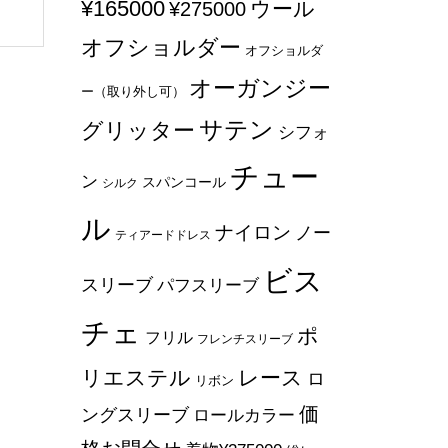
¥165000
ウール
¥275000
オフショルダー
オフショルダ
オーガンジー
ー（取り外し可）
サテン
グリッター
シフォ
チュー
ン
スパンコール
シルク
ル
ナイロン
ノー
ティアードドレス
ビス
スリーブ
パフスリーブ
チェ
ポ
フリル
フレンチスリーブ
リエステル
レース
ロ
リボン
価
ングスリーブ
ロールカラー