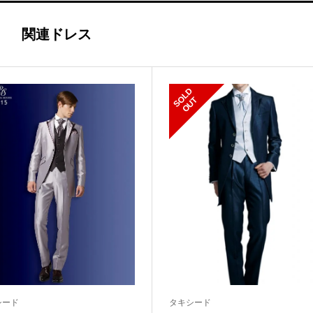
関連ドレス
S
L
D
O
U
O
T
シード
タキシード