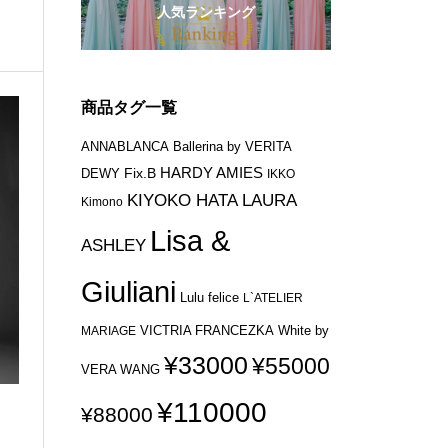
人気ランキング
商品タグ一覧
ANNABLANCA
Ballerina by VERITA
HARDY AMIES
Fix.B
DEWY
IKKO
KIYOKO HATA
LAURA
Kimono
Lisa &
ASHLEY
Giuliani
Lulu felice
L`ATELIER
VICTRIA FRANCEZKA
MARIAGE
White by
¥33000
¥55000
VERA WANG
¥110000
¥88000