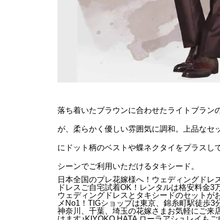
落ち着いたブラウンに合わせたライトブラン
が、柔らかく優しい雰囲気に調和。上品なセ
にドット柄のベストや蝶ネクタイをプラスし
シーンでご利用いただけるタキシード。
日本全国のプレ花嫁様へ！ウェディングドレ
ドレスご自宅試着OK！レンタルは格安料金3
ウェディングドレスとタキシードのセットが
メNo1！TIGショップは東京、錦糸町駅徒歩3
神奈川、千葉、埼玉の花嫁さまお気軽にご来
けます♪KIYOKO HATA ローラアシュレイも