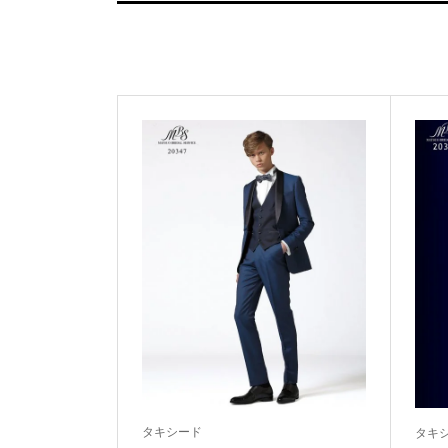
タキシード
タキ