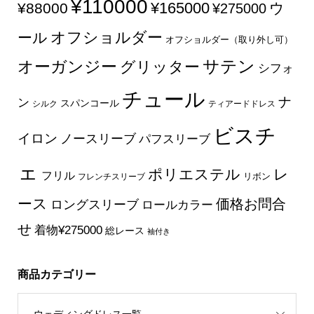
¥110000
¥165000
¥88000
ウ
¥275000
オフショルダー
ール
オフショルダー（取り外し可）
サテン
オーガンジー
グリッター
シフォ
チュール
ナ
ン
スパンコール
シルク
ティアードドレス
ビスチ
イロン
ノースリーブ
パフスリーブ
ェ
ポリエステル
レ
フリル
フレンチスリーブ
リボン
ース
価格お問合
ロングスリーブ
ロールカラー
せ
着物¥275000
総レース
袖付き
商品カテゴリー