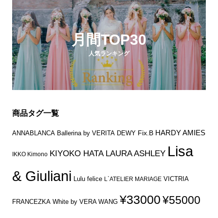
月間TOP30
人気ランキング
商品タグ一覧
HARDY AMIES
Fix.B
ANNABLANCA
Ballerina by VERITA
DEWY
Lisa
KIYOKO HATA
LAURA ASHLEY
IKKO Kimono
& Giuliani
Lulu felice
VICTRIA
L`ATELIER MARIAGE
¥33000
¥55000
FRANCEZKA
White by VERA WANG