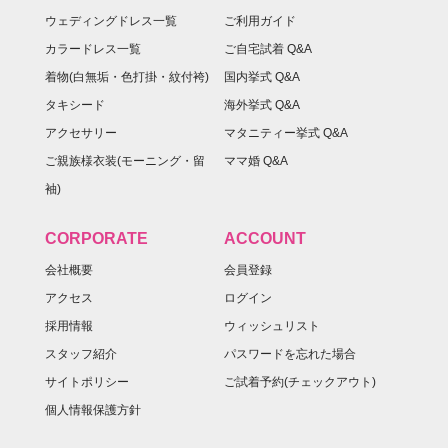
ウェディングドレス一覧
ご利用ガイド
カラードレス一覧
ご自宅試着 Q&A
着物(白無垢・色打掛・紋付袴)
国内挙式 Q&A
タキシード
海外挙式 Q&A
アクセサリー
マタニティー挙式 Q&A
ご親族様衣装(モーニング・留
ママ婚 Q&A
袖)
CORPORATE
ACCOUNT
会社概要
会員登録
アクセス
ログイン
採用情報
ウィッシュリスト
スタッフ紹介
パスワードを忘れた場合
サイトポリシー
ご試着予約(チェックアウト)
個人情報保護方針