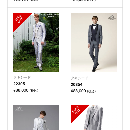
S
L
D
O
U
O
T
タキシード
タキシード
22305
20354
¥
88,000
¥
88,000
(税込)
(税込)
S
L
D
O
U
O
T