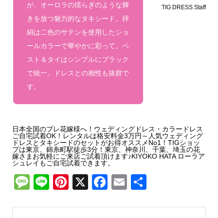
が、オーロラの揺らぎのような輝
TIG DRESS Staff
きを放つ魅力的なタキシード。拝
絹は二色のサテンを使用したショ
ールカラーで華やかに彩って。ベ
スト＆タイはシンプルにブラック
で統一。ドレスとの相性も抜群で
す。
日本全国のプレ花嫁様へ！ウェディングドレス・カラードレス
ご自宅試着OK！レンタルは格安料金3万円～人気ウェディング
ドレスとタキシードのセットがお得オススメNo1！TIGショッ
プは東京、錦糸町駅徒歩3分！東京、神奈川、千葉、埼玉の花
嫁さまお気軽にご来店ご試着頂けます♪KIYOKO HATA ローラア
シュレイもご自宅試着できます。
Message
Line
Pinterest
X
Facebook
Email
共
有