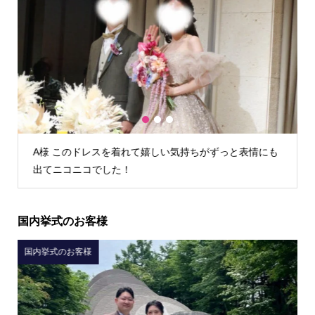
1
2
3
も
K様 TIG dressさんでウェディングドレスを借りて本当
によかったです！
国内挙式のお客様
国内挙式のお客様