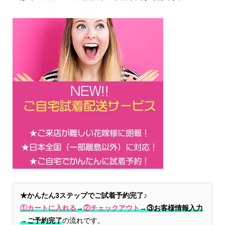
★かんたん3ステップでご試着予約完了♪
①カートに入れる
→
②チェックアウト
→
③お客様情報入力
→ご予約完了
の流れです。