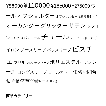
¥110000
¥165000
¥88000
ウ
¥275000
オフショルダー
ール
オフショルダー（取り外し可）
サテン
オーガンジー
グリッター
シフォ
チュール
ナ
ン
スパンコール
シルク
ティアードドレス
ビスチ
イロン
ノースリーブ
パフスリーブ
ェ
ポリエステル
レ
フリル
フレンチスリーブ
リボン
ース
価格お問合
ロングスリーブ
ロールカラー
せ
着物¥275000
総レース
袖付き
商品カテゴリー