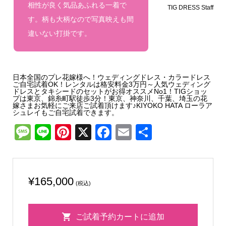
相性が良く気品あふれる一着で
TIG DRESS Staff
す。柄も大柄なので写真映えも間
違いない打掛です。
日本全国のプレ花嫁様へ！ウェディングドレス・カラードレス
ご自宅試着OK！レンタルは格安料金3万円～人気ウェディング
ドレスとタキシードのセットがお得オススメNo1！TIGショッ
プは東京、錦糸町駅徒歩3分！東京、神奈川、千葉、埼玉の花
嫁さまお気軽にご来店ご試着頂けます♪KIYOKO HATA ローラア
シュレイもご自宅試着できます。
Message
Line
Pinterest
X
Facebook
Email
共
有
¥
165,000
(税込)
1-
ご試着予約カートに追加
203