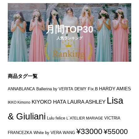
月間TOP30
人気ランキング
商品タグ一覧
HARDY AMIES
Fix.B
ANNABLANCA
Ballerina by VERITA
DEWY
Lisa
KIYOKO HATA
LAURA ASHLEY
IKKO Kimono
& Giuliani
Lulu felice
VICTRIA
L`ATELIER MARIAGE
¥33000
¥55000
FRANCEZKA
White by VERA WANG