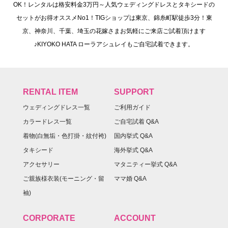
OK！レンタルは格安料金3万円～人気ウェディングドレスとタキシードの
セットがお得オススメNo1！TIGショップは東京、錦糸町駅徒歩3分！東
京、神奈川、千葉、埼玉の花嫁さまお気軽にご来店ご試着頂けます
♪KIYOKO HATA ローラアシュレイもご自宅試着できます。
RENTAL ITEM
SUPPORT
ウェディングドレス一覧
ご利用ガイド
カラードレス一覧
ご自宅試着 Q&A
着物(白無垢・色打掛・紋付袴)
国内挙式 Q&A
タキシード
海外挙式 Q&A
アクセサリー
マタニティー挙式 Q&A
ご親族様衣装(モーニング・留
ママ婚 Q&A
袖)
CORPORATE
ACCOUNT