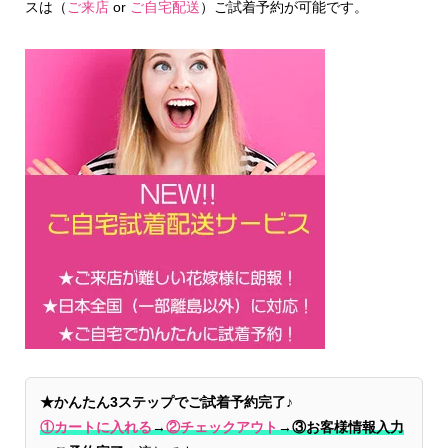
スは（
ご来店
or
ご自宅配送
）ご試着予約が可能です。
★かんたん3ステップでご試着予約完了♪
①カートに入れる
→
②チェックアウト
→
③お客様情報入力