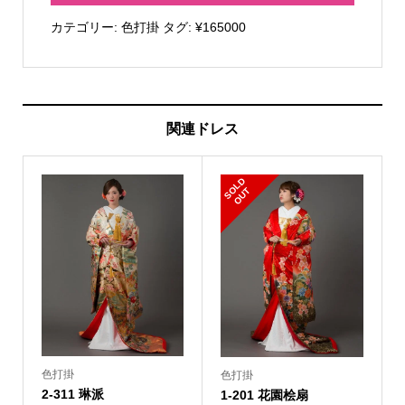
御
カテゴリー:
色打掛
タグ:
¥165000
所
花
園
天
関連ドレス
井
個
S
L
D
O
U
O
T
色打掛
色打掛
2-311 琳派
1-201 花園桧扇