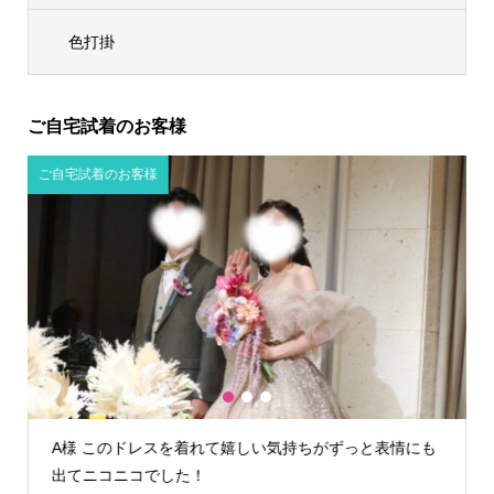
色打掛
ご自宅試着のお客様
ご自宅試着のお客様
1
2
3
っと表情にも
K様 TIG dressさんでウェディングドレスを借りて
によかったです！