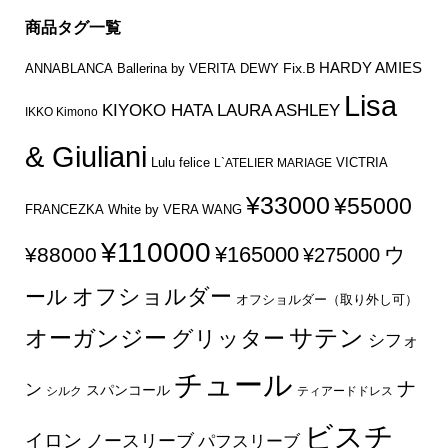
商品タグ一覧
HARDY AMIES
Fix.B
ANNABLANCA
Ballerina by VERITA
DEWY
Lisa
KIYOKO HATA
LAURA ASHLEY
IKKO Kimono
& Giuliani
Lulu felice
VICTRIA
L`ATELIER MARIAGE
¥33000
¥55000
FRANCEZKA
White by VERA WANG
¥110000
¥165000
¥88000
ウ
¥275000
オフショルダー
ール
オフショルダー（取り外し可）
サテン
オーガンジー
グリッター
シフォ
チュール
ナ
ン
スパンコール
シルク
ティアードドレス
ビスチ
イロン
ノースリーブ
パフスリーブ