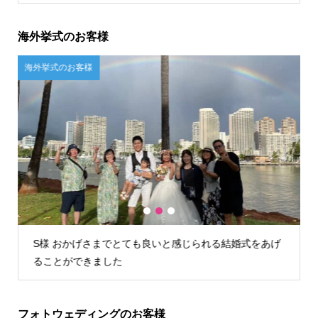
海外挙式のお客様
海外挙式のお客様
ご
1
2
3
S様 おかげさまでとても良いと感じられる結婚式をあげ
ることができました
フォトウェディングのお客様