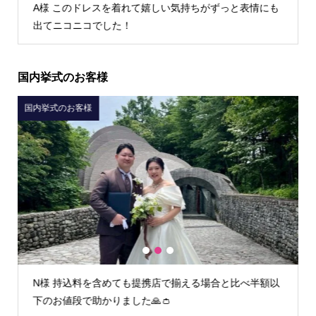
A様 このドレスを着れて嬉しい気持ちがずっと表情にも
出てニコニコでした！
国内挙式のお客様
国内挙式のお客様
国
1
2
3
N様 持込料を含めても提携店で揃える場合と比べ半額以
下のお値段で助かりました🙏👛