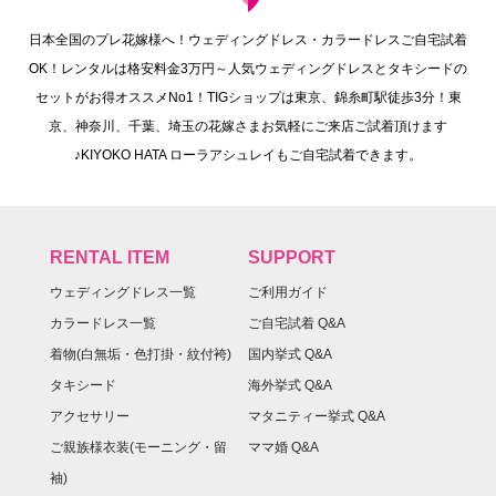
日本全国のプレ花嫁様へ！ウェディングドレス・カラードレスご自宅試着
OK！レンタルは格安料金3万円～人気ウェディングドレスとタキシードの
セットがお得オススメNo1！TIGショップは東京、錦糸町駅徒歩3分！東
京、神奈川、千葉、埼玉の花嫁さまお気軽にご来店ご試着頂けます
♪KIYOKO HATA ローラアシュレイもご自宅試着できます。
RENTAL ITEM
SUPPORT
ウェディングドレス一覧
ご利用ガイド
カラードレス一覧
ご自宅試着 Q&A
着物(白無垢・色打掛・紋付袴)
国内挙式 Q&A
タキシード
海外挙式 Q&A
アクセサリー
マタニティー挙式 Q&A
ご親族様衣装(モーニング・留
ママ婚 Q&A
袖)