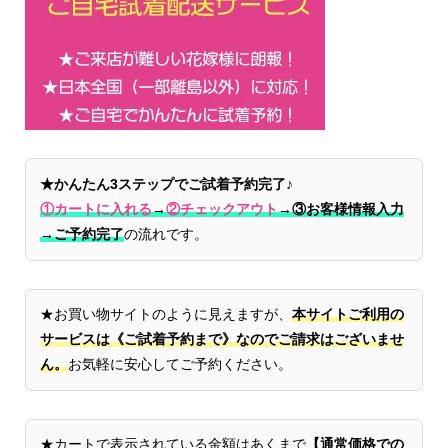
★かんたん3ステップでご試着予約完了♪
①カートに入れる
→
②チェックアウト
→
③お客様情報入力
→ご予約完了
の流れです。
★お買い物サイトのように見えますが、
本サイトご利用の
サービスは《ご試着予約まで》なのでご請求はございませ
ん。
お気軽に安心してご予約ください。
★カートで表示されている金額はあくまで
【通常価格での