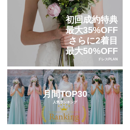
初回成約特典
最大35%OFF
さらに2着目
最大50%OFF
ドレスPLAN
月間TOP30
人気ランキング