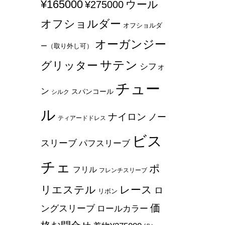
¥165000
ウール
¥275000
オフショルダー
オフショルダ
オーガンジー
ー（取り外し可）
サテン
グリッター
シフォ
チュー
ン
スパンコール
シルク
ル
ナイロン
ノー
ティアードドレス
ビス
スリーブ
パフスリーブ
チェ
ポ
フリル
フレンチスリーブ
リエステル
レース
ロ
リボン
価
ングスリーブ
ロールカラー