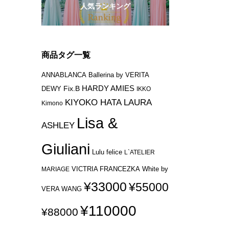
人気ランキング
商品タグ一覧
ANNABLANCA
Ballerina by VERITA
HARDY AMIES
Fix.B
DEWY
IKKO
KIYOKO HATA
LAURA
Kimono
Lisa &
ASHLEY
Giuliani
Lulu felice
L`ATELIER
VICTRIA FRANCEZKA
MARIAGE
White by
¥33000
¥55000
VERA WANG
¥110000
¥88000