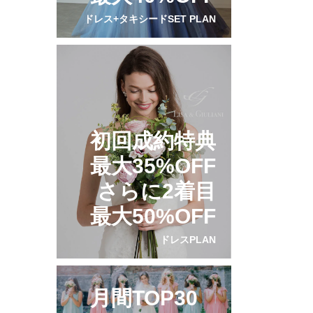
ドレス+タキシードSET PLAN
初回成約特典
最大35%OFF
さらに2着目
最大50%OFF
ドレスPLAN
月間TOP30