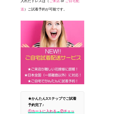
入れたドレスは（
ご来店
or
ご自宅配
送
）ご試着予約が可能です。
★かんたん3ステップでご試着
予約完了♪
①カートに入れる
→
②チェッ