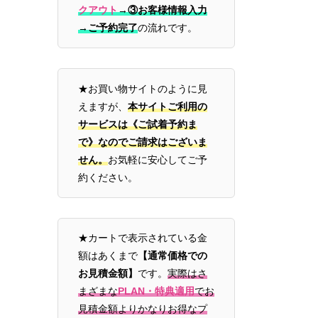
クアウト
→
③お客様情報入力
→ご予約完了
の流れです。
★お買い物サイトのように見
えますが、
本サイトご利用の
サービスは《ご試着予約ま
で》なのでご請求はございま
せん。
お気軽に安心してご予
約ください。
★カートで表示されている金
額はあくまで
【通常価格での
お見積金額】
です。
実際はさ
まざまな
PLAN・特典適用
でお
見積金額よりかなりお得なプ