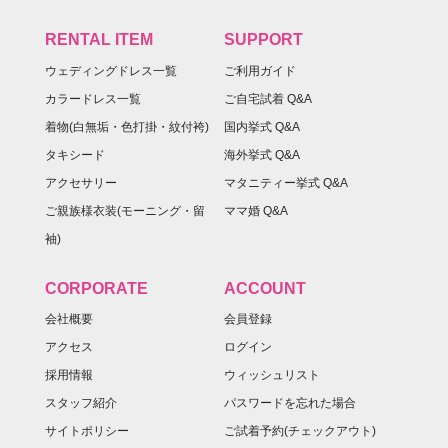
RENTAL ITEM
SUPPORT
ウェディングドレス一覧
ご利用ガイド
カラードレス一覧
ご自宅試着 Q&A
着物(白無垢・色打掛・紋付袴)
国内挙式 Q&A
タキシード
海外挙式 Q&A
アクセサリー
マタニティー挙式 Q&A
ご親族様衣装(モーニング・留
ママ婚 Q&A
袖)
CORPORATE
ACCOUNT
会社概要
会員登録
アクセス
ログイン
採用情報
ウィッシュリスト
スタッフ紹介
パスワードを忘れた場合
サイトポリシー
ご試着予約(チェックアウト)