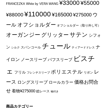
¥33000
¥55000
FRANCEZKA
White by VERA WANG
¥110000
¥165000
¥88000
ウ
¥275000
オフショルダー
ール
オフショルダー（取り外し可）
サテン
オーガンジー
グリッター
シフォ
チュール
ナ
ン
スパンコール
シルク
ティアードドレス
ビスチ
イロン
ノースリーブ
パフスリーブ
ェ
ポリエステル
レ
フリル
フレンチスリーブ
リボン
ース
価格お問合
ロングスリーブ
ロールカラー
せ
着物¥275000
総レース
袖付き
商品カテゴリー