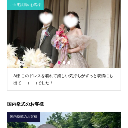
ご自宅試着のお客様
1
2
3
情にも
K様 TIG dressさんでウェディングドレスを借りて本当
によかったです！
国内挙式のお客様
国内挙式のお客様