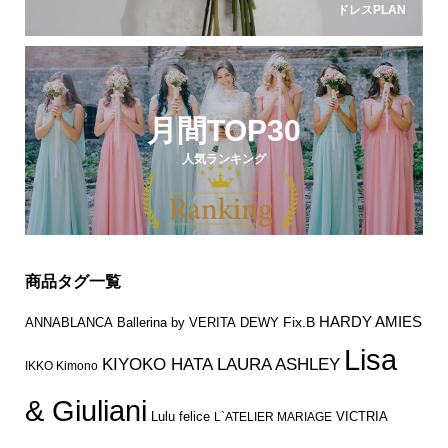
ドレスPLAN
月間TOP30
人気ランキング
商品タグ一覧
HARDY AMIES
Fix.B
ANNABLANCA
Ballerina by VERITA
DEWY
Lisa
KIYOKO HATA
LAURA ASHLEY
IKKO Kimono
& Giuliani
Lulu felice
VICTRIA
L`ATELIER MARIAGE