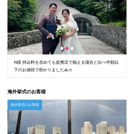
1
2
3
べ半額以
I様 初回フィッティング時からとても丁寧な接客で安心
してお任せすることができました。
海外挙式のお客様
ご自宅試着のお客様