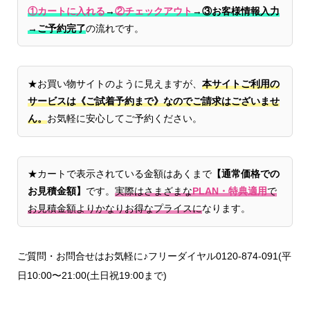
①カートに入れる
→
②チェックアウト
→
③お客様情報入力
→ご予約完了
の流れです。
★お買い物サイトのように見えますが、
本サイトご利用の
サービスは《ご試着予約まで》なのでご請求はございませ
ん。
お気軽に安心してご予約ください。
★カートで表示されている金額はあくまで
【通常価格での
お見積金額】
です。
実際はさまざまな
PLAN・特典適用
で
お見積金額よりかなりお得なプライスに
なります。
ご質問・お問合せはお気軽に♪フリーダイヤル0120-874-091(平
日10:00〜21:00(土日祝19:00まで)