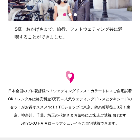
1
2
3
グ共に満
H様 カメラマンさんが雨の降らない時間を見計らって外
でも写真を撮る…
日本全国のプレ花嫁様へ！ウェディングドレス・カラードレスご自宅試着
OK！レンタルは格安料金3万円～人気ウェディングドレスとタキシードの
セットがお得オススメNo1！TIGショップは東京、錦糸町駅徒歩3分！東
京、神奈川、千葉、埼玉の花嫁さまお気軽にご来店ご試着頂けます
♪KIYOKO HATA ローラアシュレイもご自宅試着できます。